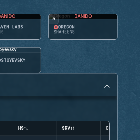
BANIDO
BANIDO
5
AVEN LABS
OREGON
AR
SHAHEENS
OSTOYEVSKY
HS
SRV
CLUTCHES