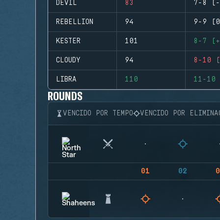
DEVIL
83
7-8 (-
REBELLION
94
9-9 (0
KESTER
101
8-7 (+
CLOUDY
94
8-10 (
LIBRA
110
11-10 
ROUNDS
VENCIDO POR TEMPO
VENCIDO POR ELIMINA
01
02
0