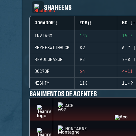
SHAHEENS
JOGADOR
EPS
KD (+
INVIAGO
137
15-8 
RHYMESWITHBUCK
82
6-7 (
BEAULOBASUR
93
8-8 (
DOC7OR
64
4-11 
MIGHTY
118
11-9 
BANIMENTOS DE AGENTES
ACE
MONTAGNE