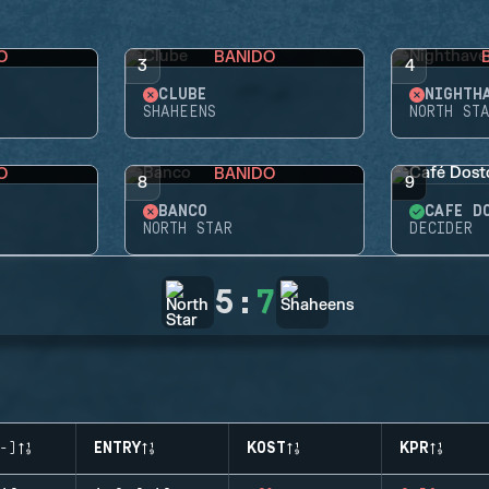
O
BANIDO
3
4
CLUBE
NIGHTH
SHAHEENS
NORTH ST
O
BANIDO
8
9
BANCO
CAFÉ D
NORTH STAR
DECIDER
5
:
7
-)
ENTRY
KOST
KPR