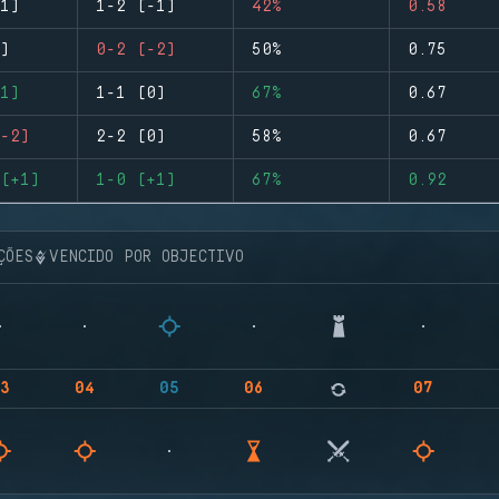
1)
1-2 (-1)
42%
0.58
)
0-2 (-2)
50%
0.75
1)
1-1 (0)
67%
0.67
-2)
2-2 (0)
58%
0.67
(+1)
1-0 (+1)
67%
0.92
ÇÕES
VENCIDO POR OBJECTIVO
3
04
05
06
07