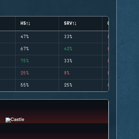
HS
SRV
CLUTCHES
47%
33%
0
67%
42%
0
75%
33%
0
25%
8%
0
55%
25%
0