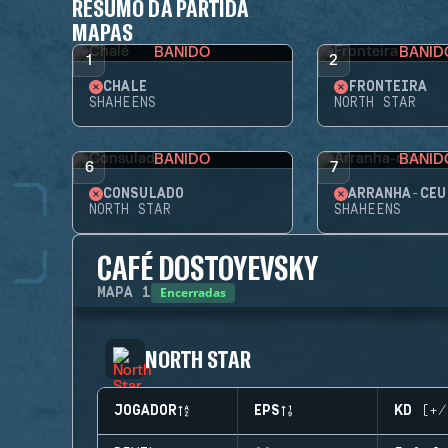
RESUMO DA PARTIDA
MAPAS
BANIDO
BANID
1
2
CHALÉ
FRONTEIRA
SHAHEENS
NORTH STAR
BANIDO
BANID
6
7
CONSULADO
ARRANHA-CÉU
NORTH STAR
SHAHEENS
CAFÉ DOSTOYEVSKY
Encerradas
MAPA
1
NORTH STAR
JOGADOR
EPS
KD (+/