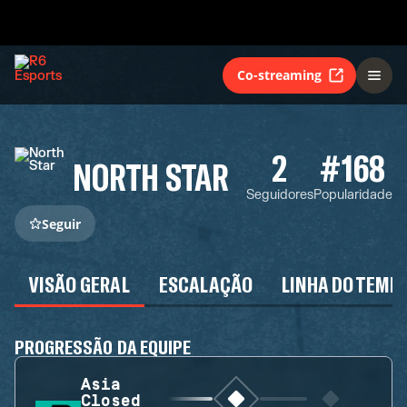
Co-streaming
2
#168
NORTH STAR
Seguidores
Popularidade
Seguir
VISÃO GERAL
ESCALAÇÃO
LINHA DO TEMP
PROGRESSÃO DA EQUIPE
Asia
Closed