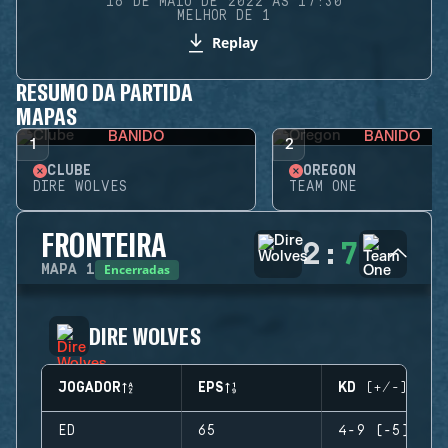
16 DE MAIO DE 2022 ÀS 17:30
MELHOR DE 1
Replay
RESUMO DA PARTIDA
MAPAS
BANIDO
BANIDO
1
2
CLUBE
OREGON
DIRE WOLVES
TEAM ONE
FRONTEIRA
2
:
7
Encerradas
MAPA
1
DIRE WOLVES
JOGADOR
EPS
KD (+/-)
ED
65
4-9 (-5)