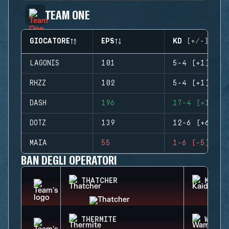
TEAM ONE
GIOCATORE
EPS
KD (+/-)
LAGONIS
101
5-4 (+1)
RHZZ
102
5-4 (+1)
DASH
196
17-4 (+13)
DOTZ
139
12-6 (+6)
MAIA
55
1-6 (-5)
BAN DEGLI OPERATORI
THATCHER
KAID
THERMITE
WAMAI