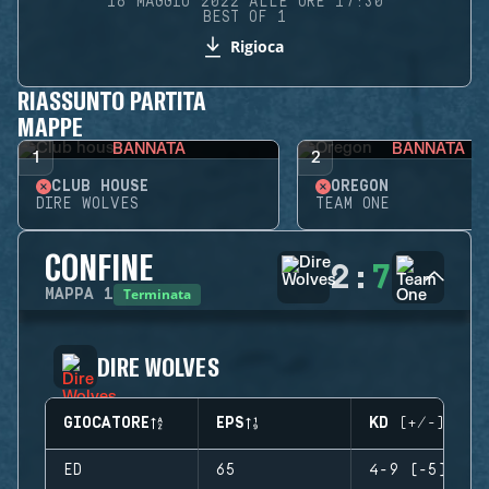
16 MAGGIO 2022 ALLE ORE 17:30
BEST OF 1
Rigioca
RIASSUNTO PARTITA
MAPPE
BANNATA
BANNATA
1
2
CLUB HOUSE
OREGON
DIRE WOLVES
TEAM ONE
CONFINE
2
:
7
Terminata
MAPPA
1
DIRE WOLVES
GIOCATORE
EPS
KD (+/-)
ED
65
4-9 (-5)