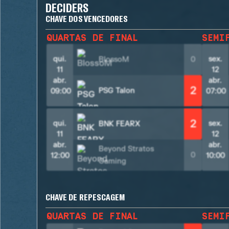
DECIDERS
CHAVE DOS VENCEDORES
QUARTAS DE FINAL
SEMI
qui.
sex.
BlossoM
0
11
12
abr.
abr.
2
PSG Talon
09:00
07:00
2
qui.
sex.
BNK FEARX
11
12
abr.
abr.
Beyond Stratos
0
12:00
10:00
Gaming
CHAVE DE REPESCAGEM
QUARTAS DE FINAL
SEMI