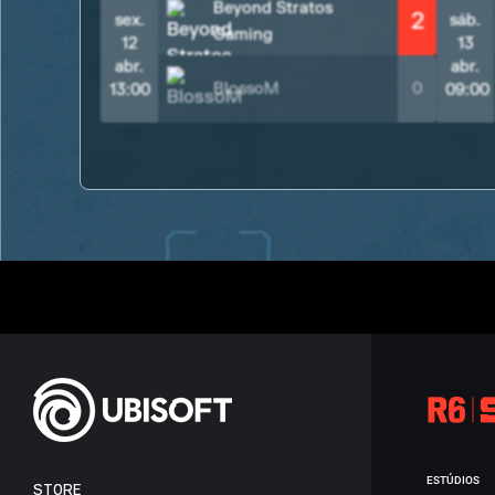
Beyond Stratos
2
sex.
sáb.
Gaming
12
13
abr.
abr.
BlossoM
0
13:00
09:00
ESTÚDIOS
STORE