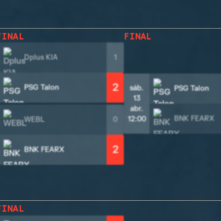
FINAL
FINAL
Dplus KIA
1
2
PSG Talon
sáb.
PSG Talon
13
abr.
BNK FEARX
12:00
WEBL
0
2
BNK FEARX
FINAL