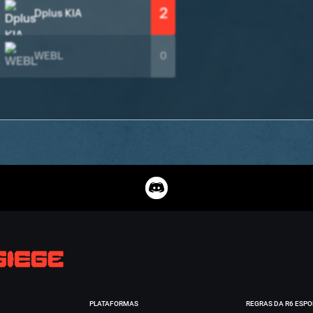
2
Dplus KIA
WEBL
0
PLATAFORMAS
REGRAS DA R6 ESP