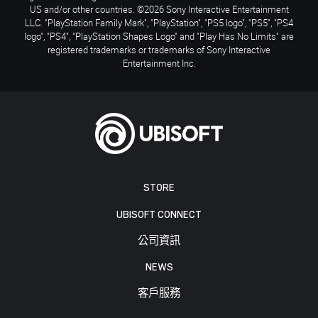
US and/or other countries. ©2026 Sony Interactive Entertainment
LLC. "PlayStation Family Mark", "PlayStation", "PS5 logo", "PS5", "PS4
logo", "PS4", "PlayStation Shapes Logo" and "Play Has No Limits" are
registered trademarks or trademarks of Sony Interactive
Entertainment Inc.
STORE
UBISOFT CONNECT
公司資訊
NEWS
客戶服務