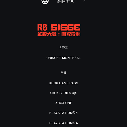
繁體中文
工作室
UBISOFT MONTRÉAL
平台
XBOX GAME PASS
XBOX SERIES X|S
XBOX ONE
PLAYSTATION®5
PLAYSTATION®4