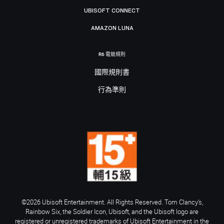
UBISOFT CONNECT
AMAZON LUNA
R6 電競規則
國際規則書
行為準則
©2026 Ubisoft Entertainment. All Rights Reserved. Tom Clancy’s,
Rainbow Six, the Soldier Icon, Ubisoft, and the Ubisoft logo are
registered or unregistered trademarks of Ubisoft Entertainment in the