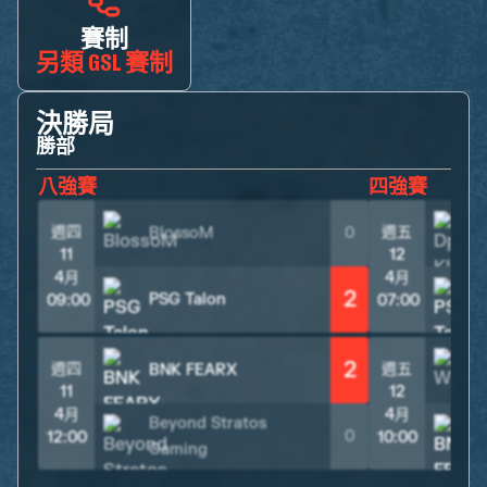
賽制
另類 GSL 賽制
決勝局
勝部
八強賽
四強賽
週四
週五
BlossoM
0
11
12
4月
4月
2
PSG Talon
09:00
07:00
2
週四
週五
BNK FEARX
11
12
4月
4月
Beyond Stratos
0
12:00
10:00
Gaming