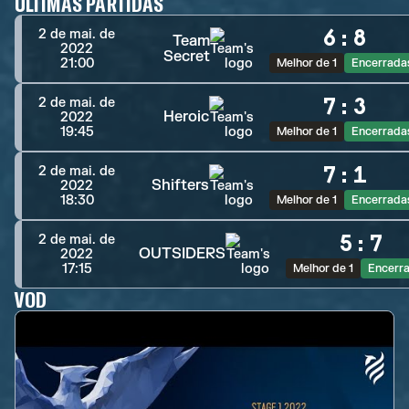
ÚLTIMAS PARTIDAS
6
:
8
2 de mai. de
Team
2022
Secret
21:00
Melhor de 1
Encerrada
7
:
3
2 de mai. de
Heroic
2022
19:45
Melhor de 1
Encerrada
7
:
1
2 de mai. de
Shifters
2022
18:30
Melhor de 1
Encerrada
5
:
7
2 de mai. de
OUTSIDERS
2022
17:15
Melhor de 1
Encerr
VOD