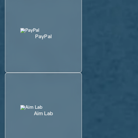
PayPal
Aim Lab