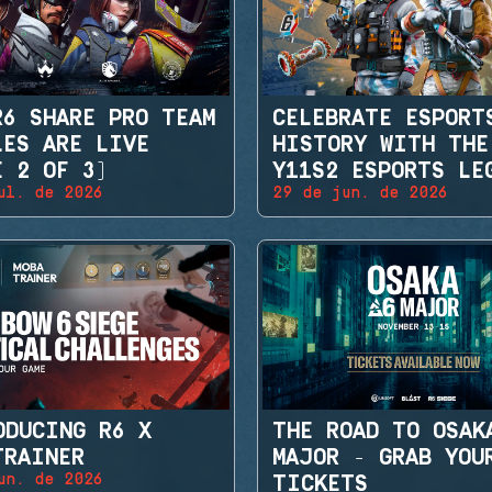
R6 SHARE PRO TEAM
CELEBRATE ESPORT
LES ARE LIVE
HISTORY WITH THE
E 2 OF 3)
Y11S2 ESPORTS LE
ul. de 2026
29 de jun. de 2026
SETS
ODUCING R6 X
THE ROAD TO OSAK
TRAINER
MAJOR - GRAB YOU
un. de 2026
TICKETS