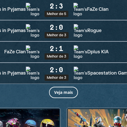
2
:
3
s in Pyjamas
FaZe Clan
Melhor de 5
2
:
0
s in Pyjamas
Rogue
Melhor de 3
2
:
1
FaZe Clan
Dplus KIA
Melhor de 3
2
:
0
s in Pyjamas
Spacestation Ga
Melhor de 3
Veja mais