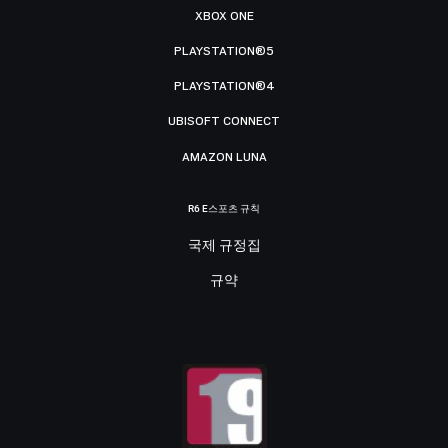
XBOX ONE
PLAYSTATION®5
PLAYSTATION®4
UBISOFT CONNECT
AMAZON LUNA
R6 E스포츠 규칙
국제 규정집
규약