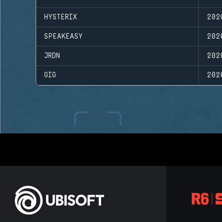
HYSTERIX
20
SPEAKEASY
20
JRDN
20
GIG
20