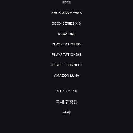
플랫폼
XBOX GAME PASS
XBOX SERIES X|S
XBOX ONE
PLAYSTATION®5
PLAYSTATION®4
UBISOFT CONNECT
AMAZON LUNA
R6 E스포츠 규칙
국제 규정집
규약