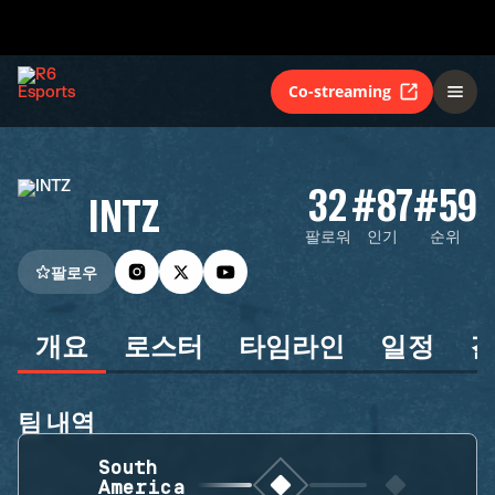
Co-streaming
32
#87
#59
INTZ
팔로워
인기
순위
팔로우
개요
로스터
타임라인
일정
팀 내역
South
America