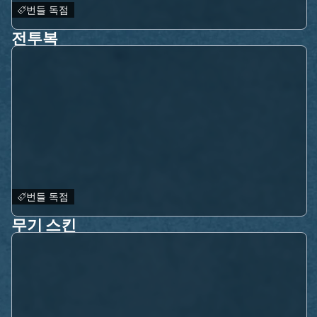
번들 독점
전투복
번들 독점
무기 스킨