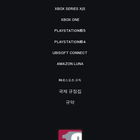
XBOX SERIES X|S
XBOX ONE
PLAYSTATION®5
PLAYSTATION®4
UBISOFT CONNECT
AMAZON LUNA
R6 E스포츠 규칙
국제 규정집
규약