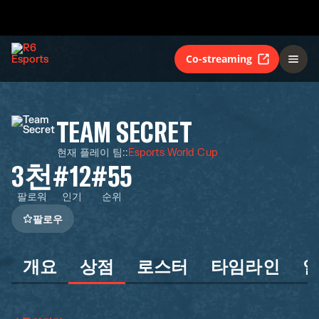
Co-streaming
TEAM SECRET
현재 플레이 팀:
:
Esports World Cup
3천
#12
#55
팔로워
인기
순위
팔로우
개요
상점
로스터
타임라인