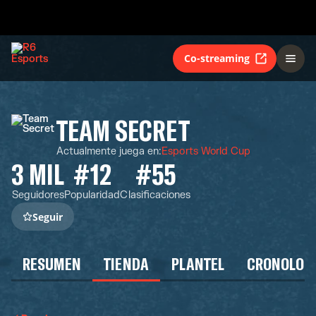
Co-streaming
TEAM SECRET
Actualmente juega en
:
Esports World Cup
3 MIL
#12
#55
Seguidores
Popularidad
Clasificaciones
Seguir
RESUMEN
TIENDA
PLANTEL
CRONOLOG