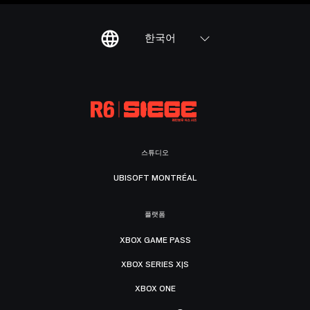
한국어
스튜디오
UBISOFT MONTRÉAL
플랫폼
XBOX GAME PASS
XBOX SERIES X|S
XBOX ONE