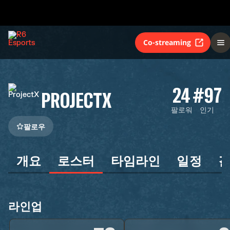
Co-streaming
24
#97
PROJECTX
팔로워
인기
팔로우
개요
로스터
타임라인
일정
라인업