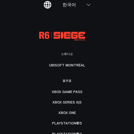
한국어
스튜디오
UBISOFT MONTRÉAL
플랫폼
XBOX GAME PASS
XBOX SERIES X|S
XBOX ONE
PLAYSTATION®5
PLAYSTATION®4