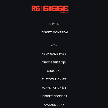
스튜디오
UBISOFT MONTRÉAL
플랫폼
XBOX GAME PASS
XBOX SERIES X|S
XBOX ONE
PLAYSTATION®5
PLAYSTATION®4
UBISOFT CONNECT
AMAZON LUNA