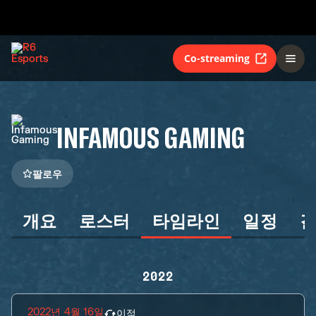
Co-streaming
INFAMOUS GAMING
팔로우
개요
로스터
타임라인
일정
2022
2022년 4월 16일
이적