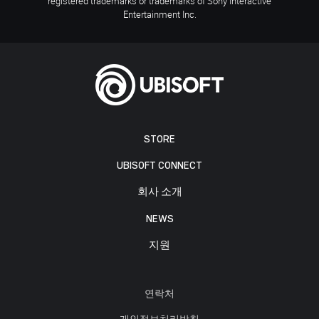
registered trademarks or trademarks of Sony Interactive
Entertainment Inc.
STORE
UBISOFT CONNECT
회사 소개
NEWS
지원
연락처
개인정보처리방침