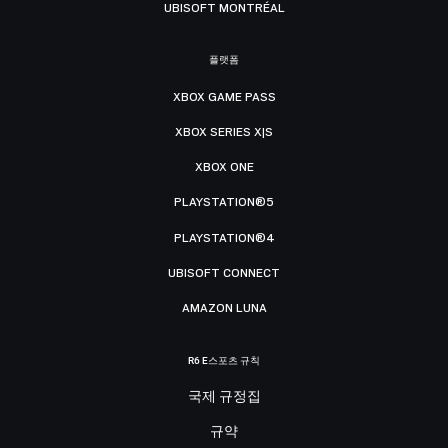
UBISOFT MONTRÉAL
플랫폼
XBOX GAME PASS
XBOX SERIES X|S
XBOX ONE
PLAYSTATION®5
PLAYSTATION®4
UBISOFT CONNECT
AMAZON LUNA
R6 E스포츠 규칙
국제 규정집
규약