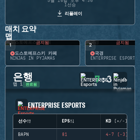
5월 10일 오후 4:30
1선승
리플레이
매치 요약
맵
금지됨
금지됨
1
2
도스토예프스키 카페
국경
NINJAS IN PYJAMAS
ENTERPRISE ESPORTS
은행
7
:
3
완료됨
맵
1
ENTERPRISE ESPORTS
선수
EPS
KD (+/-)
BAPN
81
4-7 (-3)