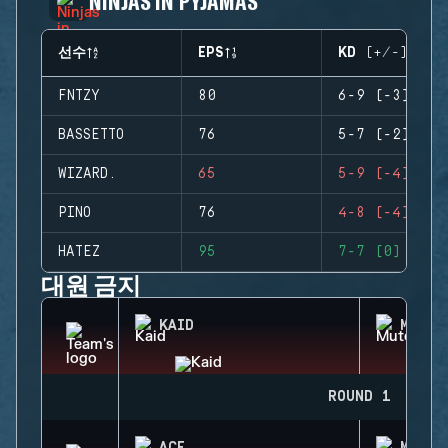
NINJAS IN PYJAMAS
선수
EPS
KD (+/-)
FNTZY
80
6-9 (-3)
BASSETTO
76
5-7 (-2)
WIZARD.
65
5-9 (-4)
PINO
76
4-8 (-4)
HATEZ
95
7-7 (0)
대원 금지
KAID
MUTE
ROUND 1