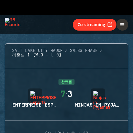
Co-streaming
SALT LAKE CITY MAJOR
SWISS PHASE
라운드 1 (W:0 - L:0)
완료됨
7
3
:
ENTERPRISE ESPORTS
NINJAS IN PYJAMAS