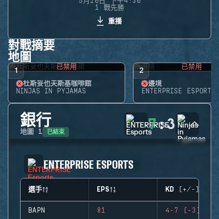
5月10日 下午4:30
1 戰先勝
重播
對戰摘要
地圖
已禁用
已禁用
1
2
杜斯妥也夫斯基咖啡館
邊境
NINJAS IN PYJAMAS
ENTERPRISE ESPORTS
銀行
7
:
3
已結束
地圖
1
ENTERPRISE ESPORTS
選手
EPS
KD (+/-)
BAPN
81
4-7 (-3)