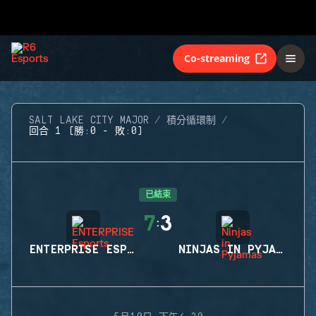
Co-streaming
SALT LAKE CITY MAJOR
積分循環制
回合 1 (勝:0 - 敗:0)
已結束
7
3
:
ENTERPRISE ESPORTS
NINJAS IN PYJAMAS