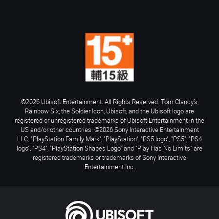
©2026 Ubisoft Entertainment. All Rights Reserved. Tom Clancy’s,
Rainbow Six, the Soldier Icon, Ubisoft, and the Ubisoft logo are
registered or unregistered trademarks of Ubisoft Entertainment in the
US and/or other countries. ©2026 Sony Interactive Entertainment
LLC. "PlayStation Family Mark", "PlayStation", "PS5 logo", "PS5", "PS4
logo", "PS4", "PlayStation Shapes Logo" and "Play Has No Limits" are
registered trademarks or trademarks of Sony Interactive
Entertainment Inc.