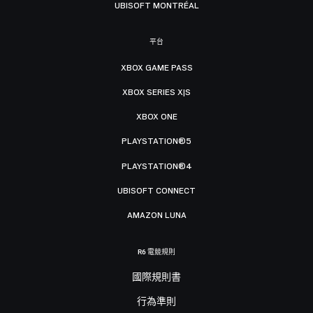
UBISOFT MONTRÉAL
平台
XBOX GAME PASS
XBOX SERIES X|S
XBOX ONE
PLAYSTATION®5
PLAYSTATION®4
UBISOFT CONNECT
AMAZON LUNA
R6 電競規則
國際規則書
行為準則