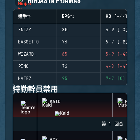
NINJAS IN PYJAMAS
選手
EPS
KD (+/-)
FNTZY
80
6-9 (-3)
BASSETTO
76
5-7 (-2)
WIZARD.
65
5-9 (-4)
PINO
76
4-8 (-4)
HATEZ
95
7-7 (0)
特勤幹員禁用
KAID
MUTE
第 1 回合