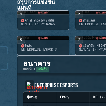
สรุปการแข่งขัน
แผนที่
ถูกแบน
ถูกแบ
1
2
คาเฟ่ ดอสโตเยฟสกี้
ชายแดน
NINJAS IN PYJAMAS
ENTERPRISE ES
ถูกแบน
ถูกแบ
6
7
รังลับ
แล็บวิจัย NIG
ENTERPRISE ESPORTS
NINJAS IN PYJ
ธนาคาร
เสร็จสิ้น
แผนที่
1
ENTERPRISE ESPORTS
ผู้เล่น
EPS
KD (+/