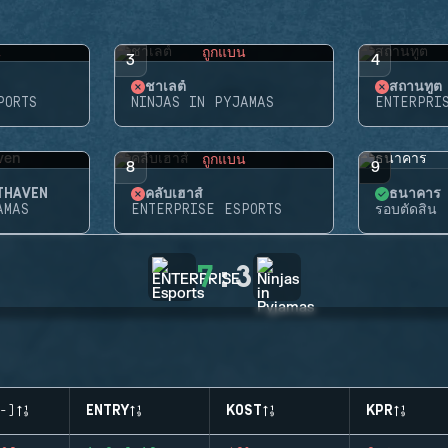
น
ถูกแบน
3
4
ชาเลต์
สถานทูต
PORTS
NINJAS IN PYJAMAS
ENTERPRI
น
ถูกแบน
8
9
HTHAVEN
คลับเฮาส์
ธนาคาร
AMAS
ENTERPRISE ESPORTS
รอบตัดสิน
7
:
3
-)
ENTRY
KOST
KPR