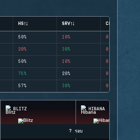
HS
SRV
CLUTCHES
50%
10%
0
20%
30%
0
50%
10%
0
75%
20%
0
57%
30%
0
BLITZ
HIBANA
7 รอบ