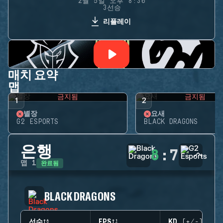
2월 5일 오후 8:30
3선승
리플레이
매치 요약
맵
금지됨
금지됨
1
2
별장
요새
G2 ESPORTS
BLACK DRAGONS
은행
8
:
7
완료됨
맵
1
BLACK DRAGONS
선수
EPS
KD (+/-)