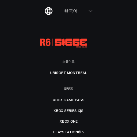
한국어
스튜디오
UBISOFT MONTRÉAL
플랫폼
XBOX GAME PASS
XBOX SERIES X|S
XBOX ONE
PLAYSTATION®5