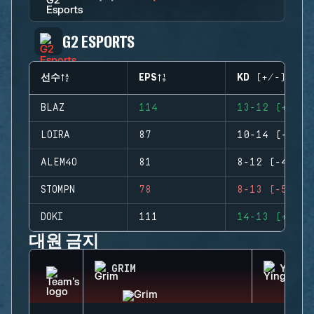
G2 ESPORTS
선수
EPS
KD (+/-)
BLAZ
114
13-12 (+1)
LOIRA
87
10-14 (-4)
ALEM4O
81
8-12 (-4)
STOMPN
78
8-13 (-5)
DOKI
111
14-13 (+1)
대원 금지
GRIM
YING