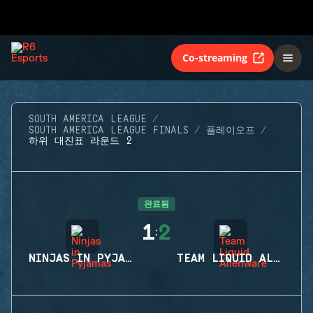
Co-streaming
SOUTH AMERICA LEAGUE
SOUTH AMERICA LEAGUE FINALS
플레이오프
하위 대진표 라운드 2
완료됨
1
2
:
NINJAS IN PYJAMAS
TEAM LIQUID ALIENWARE