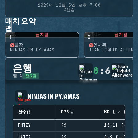
2025년 12월 5일 오후 7:00
3선승
매치 요약
맵
금지됨
금지됨
1
2
별장
영사관
NINJAS IN PYJAMAS
TEAM LIQUID ALIENW
은행
8
:
6
완료됨
맵
1
NINJAS IN PYJAMAS
선수
EPS
KD (+/-)
FNTZY
96
10-11 (-1)
HATEZ
92
8-9 (-1)