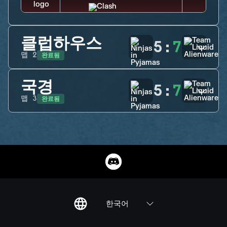
클럽하우스
5
:
7
완료됨
맵
2
국경
5
:
7
완료됨
맵
3
한국어