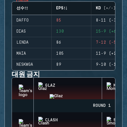
선수
EPS
KD (+/-)
DAFFO
85
8-11 (-3)
DIAS
130
15-9 (+6)
LENDA
86
7-12 (-5)
MAIA
105
11-9 (+2)
NESKWGA
89
9-10 (-1)
대원 금지
GLAZ
MONTA
ROUND 1
CLASH
SMOKE