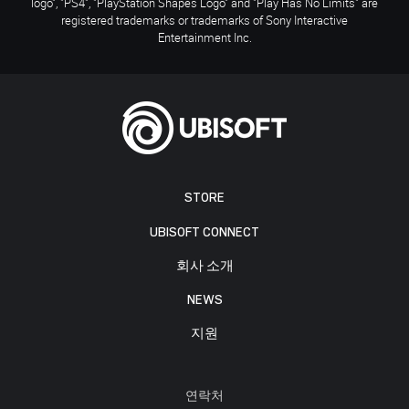
logo", "PS4", "PlayStation Shapes Logo" and "Play Has No Limits" are
registered trademarks or trademarks of Sony Interactive
Entertainment Inc.
STORE
UBISOFT CONNECT
회사 소개
NEWS
지원
연락처