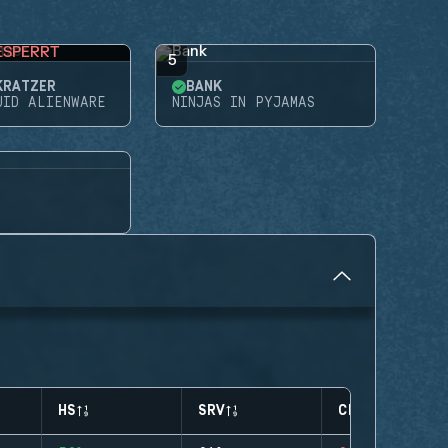
ESPERRT
5
KRATZER
BANK
UID ALIENWARE
NINJAS IN PYJAMAS
HS
SRV
CLUTCHES