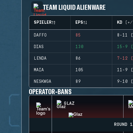
TEAM LIQUID ALIENWARE
SPIELER
EPS
KD (+/
DAFFO
85
8-11 (
DIAS
130
15-9 (
LENDA
86
7-12 (
MAIA
105
11-9 (
NESKWGA
89
9-10 (
OPERATOR-BANS
GLAZ
ROUND 1