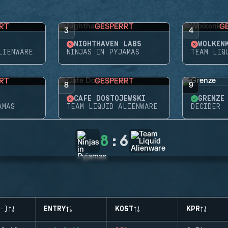
RT
GESPERRT
G
3
4
NIGHTHAVEN LABS
WOLKEN
LIENWARE
NINJAS IN PYJAMAS
TEAM LIQ
RT
GESPERRT
8
9
CAFÉ DOSTOJEWSKI
GRENZE
AMAS
TEAM LIQUID ALIENWARE
DECIDER
8
:
6
-)
ENTRY
KOST
KPR