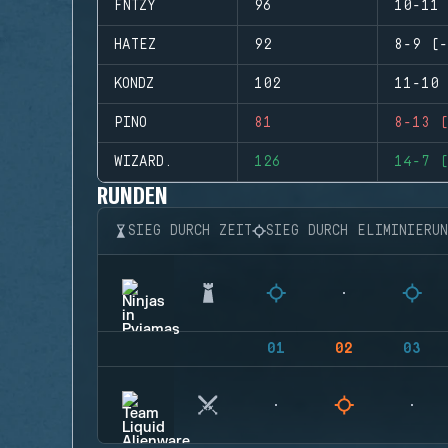
FNTZY
96
10-11 
HATEZ
92
8-9 (-
KONDZ
102
11-10 
PINO
81
8-13 (
WIZARD.
126
14-7 (
RUNDEN
SIEG DURCH ZEIT
SIEG DURCH ELIMINIERU
01
02
03