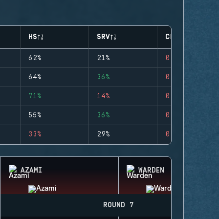
HS
SRV
CLUTCHES
62%
21%
0
64%
36%
0
71%
14%
0
55%
36%
0
33%
29%
0
AZAMI
WARDEN
ROUND 7