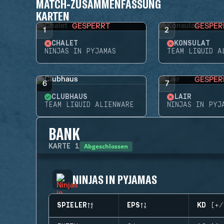
MATCH-ZUSAMMENFASSUNG
KARTEN
GESPERRT
GESPER
1
2
CHALET
KONSULAT
NINJAS IN PYJAMAS
TEAM LIQUID A
GESPER
6
7
CLUBHAUS
LAIR
TEAM LIQUID ALIENWARE
NINJAS IN PYJ
BANK
Abgeschlossen
KARTE
1
NINJAS IN PYJAMAS
SPIELER
EPS
KD (+/