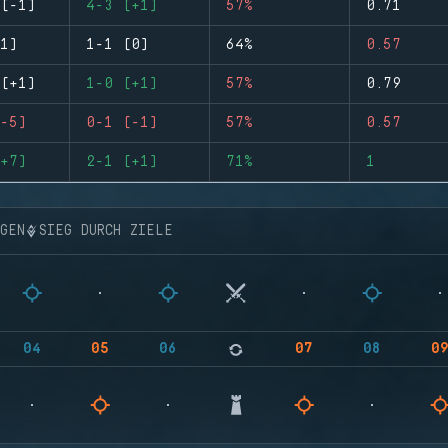
(-1)
4-3 (+1)
57%
0.71
1)
1-1 (0)
64%
0.57
(+1)
1-0 (+1)
57%
0.79
-5)
0-1 (-1)
57%
0.57
+7)
2-1 (+1)
71%
1
NGEN
SIEG DURCH ZIELE
04
05
06
07
08
0