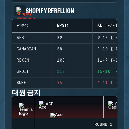
SHOPIFY REBELLION
선수
EPS
KD (+/-)
AMBI
82
9-13 (-4)
CANADIAN
88
8-10 (-2)
REXEN
103
11-9 (+2)
SPOIT
118
15-10 (+5)
SURF
75
6-11 (-5)
대원 금지
ACE
CAPIT
ROUND 1