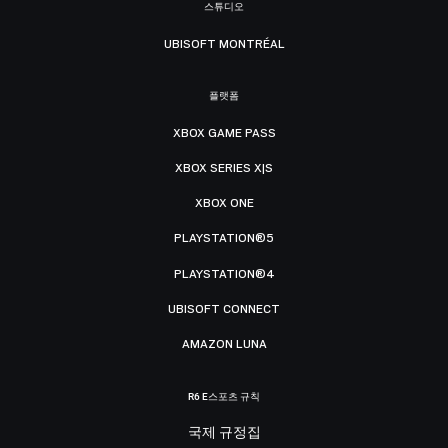
스튜디오
UBISOFT MONTRÉAL
플랫폼
XBOX GAME PASS
XBOX SERIES X|S
XBOX ONE
PLAYSTATION®5
PLAYSTATION®4
UBISOFT CONNECT
AMAZON LUNA
R6 E스포츠 규칙
국제 규정집