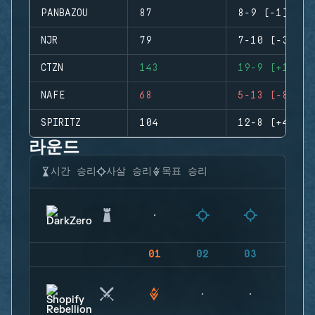
PANBAZOU
87
8-9 (-1)
NJR
79
7-10 (-3)
CTZN
143
19-9 (+10)
NAFE
68
5-13 (-8)
SPIRITZ
104
12-8 (+4)
라운드
시간 승리
사살 승리
목표 승리
01
02
03
04