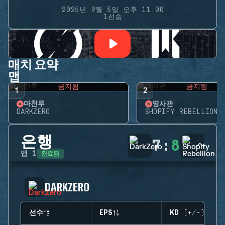
2025년 9월 5일 오후 11:00
1선승
매치 요약
맵
금지됨
금지됨
1
2
마천루
영사관
DARKZERO
SHOPIFY REBELLION
은행
7
:
8
완료됨
맵
1
DARKZERO
선수
EPS
KD (+/-)