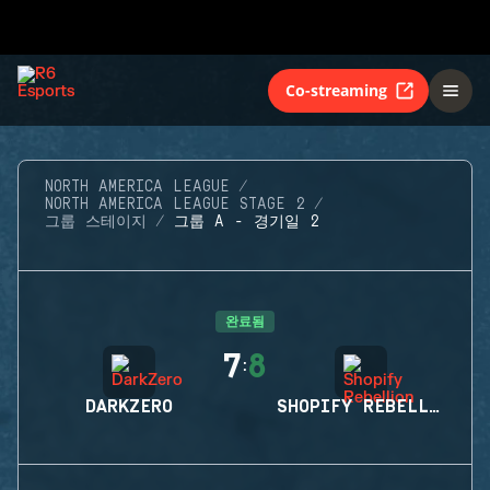
Co-streaming
NORTH AMERICA LEAGUE
NORTH AMERICA LEAGUE STAGE 2
그룹 스테이지
그룹 A - 경기일 2
완료됨
7
8
:
DARKZERO
SHOPIFY REBELLION