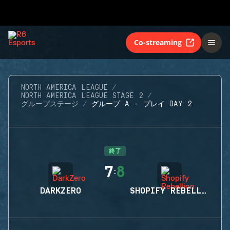
Co-streaming
NORTH AMERICA LEAGUE
NORTH AMERICA LEAGUE STAGE 2
グループステージ
グループ A - プレイ DAY 2
終了
7
8
:
DARKZERO
SHOPIFY REBELLION