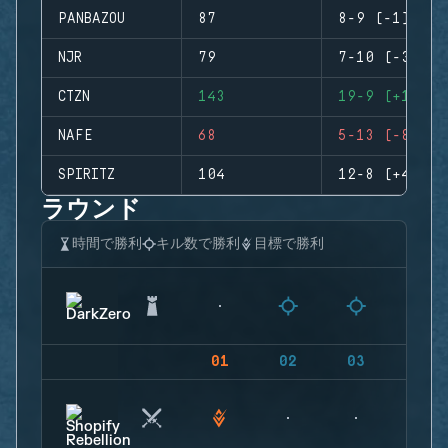
PANBAZOU
87
8-9 (-1)
NJR
79
7-10 (-3)
CTZN
143
19-9 (+10)
NAFE
68
5-13 (-8)
SPIRITZ
104
12-8 (+4)
ラウンド
時間で勝利
キル数で勝利
目標で勝利
01
02
03
04