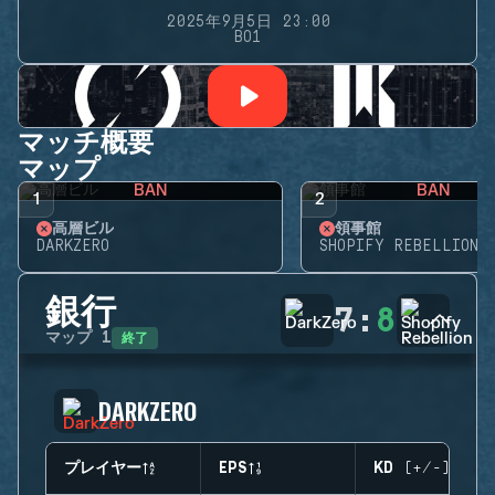
2025年9月5日 23:00
BO1
マッチ概要
マップ
BAN
BAN
1
2
高層ビル
領事館
DARKZERO
SHOPIFY REBELLION
銀行
7
:
8
終了
マップ
1
DARKZERO
プレイヤー
EPS
KD (+/-)