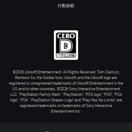
行動規範
©2026 Ubisoft Entertainment. All Rights Reserved. Tom Clancy’s,
Rainbow Six, the Soldier Icon, Ubisoft, and the Ubisoft logo are
registered or unregistered trademarks of Ubisoft Entertainment in the
US and/or other countries. ©2026 Sony Interactive Entertainment
LLC. "PlayStation Family Mark", "PlayStation", "PS5 logo", "PS5", "PS4
logo", "PS4", "PlayStation Shapes Logo" and "Play Has No Limits" are
registered trademarks or trademarks of Sony Interactive
Entertainment Inc.