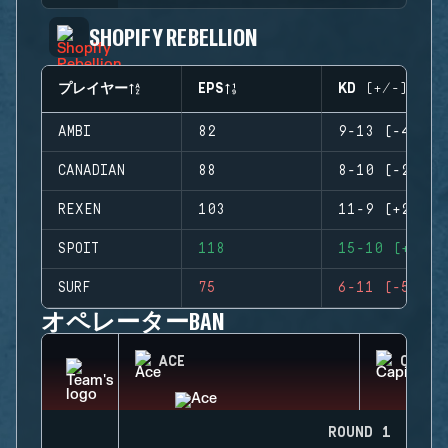
SHOPIFY REBELLION
プレイヤー
EPS
KD (+/-)
AMBI
82
9-13 (-4)
CANADIAN
88
8-10 (-2)
REXEN
103
11-9 (+2)
SPOIT
118
15-10 (+5)
SURF
75
6-11 (-5)
オペレーターBAN
ACE
CAPIT
ROUND 1