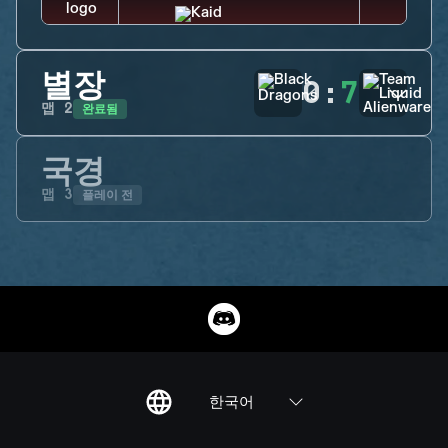
별장
0
:
7
완료됨
맵
2
국경
플레이 전
맵
3
한국어