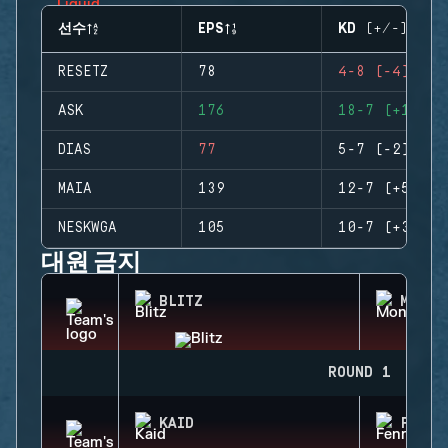
선수
EPS
KD (+/-)
RESETZ
78
4-8 (-4)
ASK
176
18-7 (+11)
DIAS
77
5-7 (-2)
MAIA
139
12-7 (+5)
NESKWGA
105
10-7 (+3)
대원 금지
BLITZ
MONTA
ROUND 1
KAID
FENRI