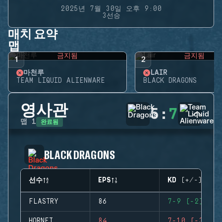
2025년 7월 30일 오후 9:00
3선승
매치 요약
맵
금지됨
금지됨
1
2
마천루
LAIR
TEAM LIQUID ALIENWARE
BLACK DRAGONS
영사관
5
:
7
완료됨
맵
1
BLACK DRAGONS
선수
EPS
KD (+/-)
FLASTRY
86
7-9 (-2)
HORNET
84
7-10 (-3)