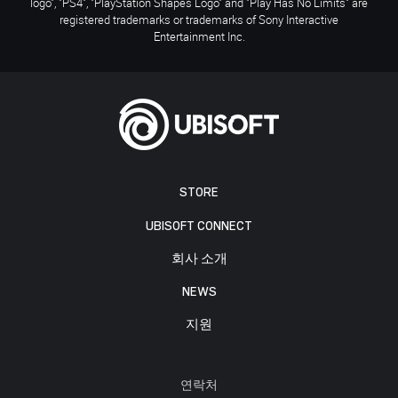
logo", "PS4", "PlayStation Shapes Logo" and "Play Has No Limits" are
registered trademarks or trademarks of Sony Interactive
Entertainment Inc.
STORE
UBISOFT CONNECT
회사 소개
NEWS
지원
연락처