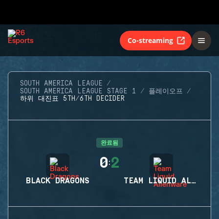
Co-streaming
SOUTH AMERICA LEAGUE
SOUTH AMERICA LEAGUE STAGE 1
플레이오프
하위 대진표 5TH/6TH DECIDER
완료됨
0
2
:
BLACK DRAGONS
TEAM LIQUID ALIENWARE