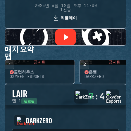
2025년 6월 12일 오후 11:00
1선승
리플레이
매치 요약
맵
금지됨
금지됨
1
2
클럽하우스
은행
OXYGEN ESPORTS
DARKZERO
LAIR
7
:
4
완료됨
맵
1
DARKZERO