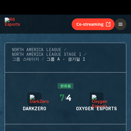
Co-streaming
NORTH AMERICA LEAGUE
NORTH AMERICA LEAGUE STAGE 1
그룹 스테이지
그룹 A - 경기일 1
완료됨
7
4
:
DARKZERO
OXYGEN ESPORTS