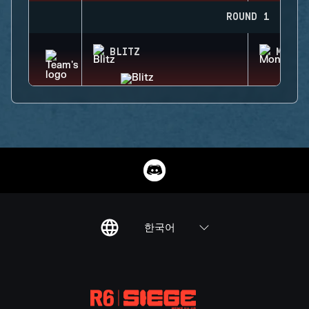
ROUND 1
BLITZ
MONTA
한국어