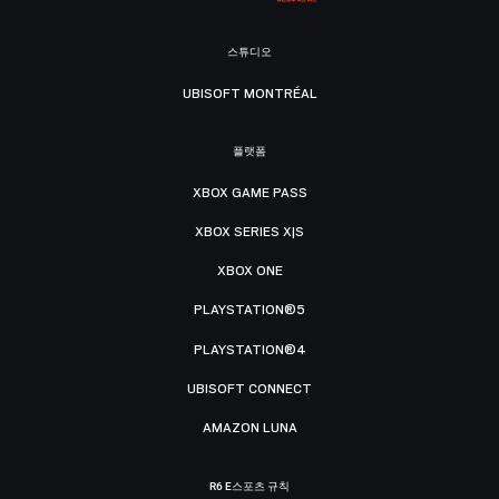
스튜디오
UBISOFT MONTRÉAL
플랫폼
XBOX GAME PASS
XBOX SERIES X|S
XBOX ONE
PLAYSTATION®5
PLAYSTATION®4
UBISOFT CONNECT
AMAZON LUNA
R6 E스포츠 규칙