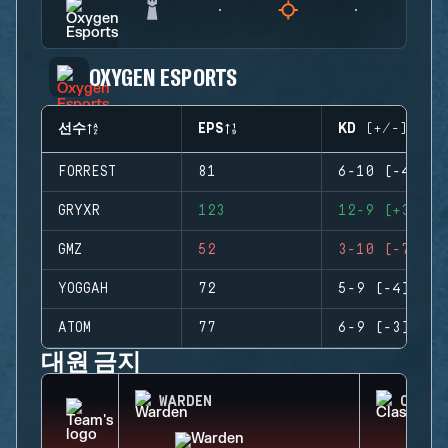
OXYGEN ESPORTS
선수
EPS
KD (+/-)
FORREST
81
6-10 (-4)
GRYXR
123
12-9 (+3)
GMZ
52
3-10 (-7)
YOGGAH
72
5-9 (-4)
ATOM
77
6-9 (-3)
대원 금지
WARDEN
CLASH