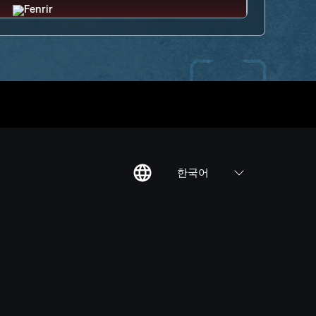
한국어
칙
집