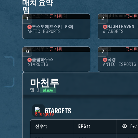
매치 요약
맵
금지됨
금지
1
2
도스토예프스키 카페
NIGHTHAVEN 
ANTIC ESPORTS
6TARGETS
금지됨
금지
6
7
클럽하우스
국경
6TARGETS
ANTIC ESPORTS
마천루
완료됨
맵
1
6TARGETS
선수
EPS
KD (+/