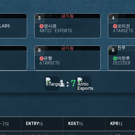
됨
금지됨
3
4
LABS
영사관
오리건
ANTIC ESPORTS
6TARGETS
됨
금지됨
8
9
은행
마천루
6TARGETS
DECIDER
1
:
7
-)
ENTRY
KOST
KPR