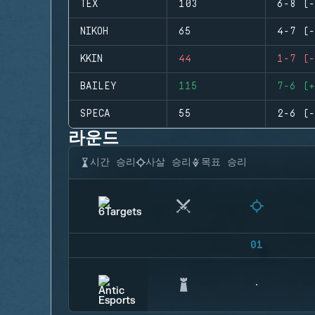
TEX
103
6-8 (-
NIKOH
65
4-7 (-
KKIN
44
1-7 (-
BAILEY
115
7-6 (+
SPECA
55
2-6 (-
라운드
시간 승리
사살 승리
목표 승리
01