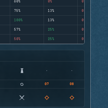
60%
0%
0
75%
13%
0
100%
13%
0
57%
25%
0
50%
25%
0
07
08