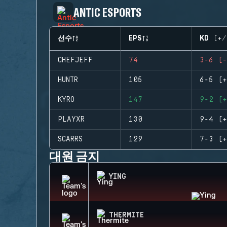
ANTIC ESPORTS
선수
EPS
KD (+/
CHEFJEFF
74
3-6 (-
HUNTR
105
6-5 (+
KYRO
147
9-2 (+
PLAYXR
130
9-4 (+
SCARRS
129
7-3 (+
대원 금지
YING
THERMITE