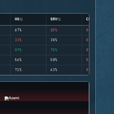
HS
SRV
CLUTCHES
67%
25%
0
33%
38%
0
89%
75%
0
56%
50%
0
71%
63%
0