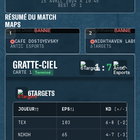
15 AVRIL 2024 À 10:45
BEST OF 1
RÉSUMÉ DU MATCH
MAPS
BANNIE
BANNIE
1
2
CAFÉ DOSTOYEVSKY
NIGHTHAVEN LABS
ANTIC ESPORTS
6TARGETS
GRATTE-CIEL
1
:
7
Terminé
CARTE
1
6TARGETS
JOUEUR
EPS
KD (+/-)
TEX
103
6-8 (-2)
NIKOH
65
4-7 (-3)