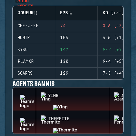
JOUEUR
EPS
KD (+/-)
CHEFJEFF
74
3-6 (-3)
HUNTR
105
6-5 (+1)
KYRO
147
9-2 (+7)
PLAYXR
130
9-4 (+5)
SCARRS
129
7-3 (+4)
AGENTS BANNIS
YING
AZAMI
THERMITE
FENRI