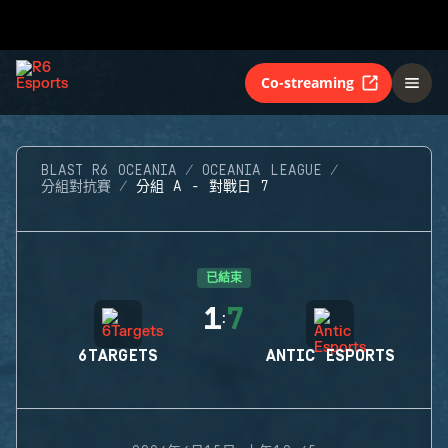
Co-streaming
BLAST R6 OCEANIA
OCEANIA LEAGUE
分組對抗賽
分組 A - 對戰日 7
已結束
1
7
:
6TARGETS
ANTIC ESPORTS