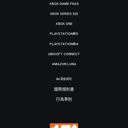
XBOX GAME PASS
XBOX SERIES X|S
XBOX ONE
PLAYSTATION®5
PLAYSTATION®4
UBISOFT CONNECT
AMAZON LUNA
R6 電競規則
國際規則書
行為準則