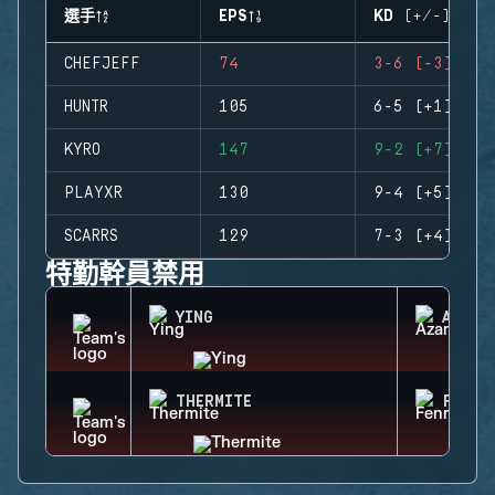
選手
EPS
KD (+/-)
CHEFJEFF
74
3-6 (-3)
HUNTR
105
6-5 (+1)
KYRO
147
9-2 (+7)
PLAYXR
130
9-4 (+5)
SCARRS
129
7-3 (+4)
特勤幹員禁用
YING
AZAMI
THERMITE
FENRI