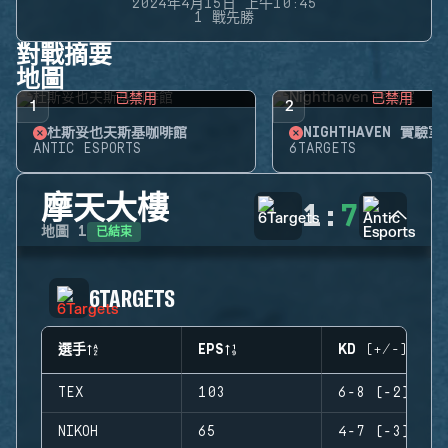
2024年4月15日 上午10:45
1 戰先勝
對戰摘要
地圖
已禁用
已禁用
1
2
杜斯妥也夫斯基咖啡館
NIGHTHAVEN 實驗室
ANTIC ESPORTS
6TARGETS
摩天大樓
1
:
7
已結束
地圖
1
6TARGETS
選手
EPS
KD (+/-)
TEX
103
6-8 (-2)
NIKOH
65
4-7 (-3)