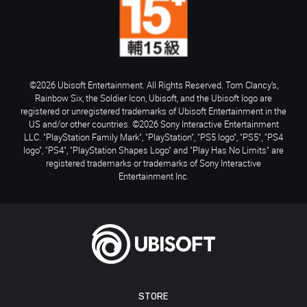
©2026 Ubisoft Entertainment. All Rights Reserved. Tom Clancy’s,
Rainbow Six, the Soldier Icon, Ubisoft, and the Ubisoft logo are
registered or unregistered trademarks of Ubisoft Entertainment in the
US and/or other countries. ©2026 Sony Interactive Entertainment
LLC. "PlayStation Family Mark", "PlayStation", "PS5 logo", "PS5", "PS4
logo", "PS4", "PlayStation Shapes Logo" and "Play Has No Limits" are
registered trademarks or trademarks of Sony Interactive
Entertainment Inc.
STORE