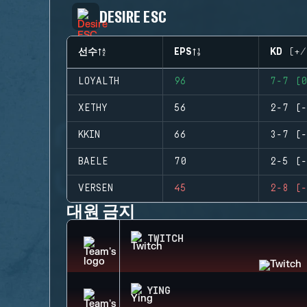
DESIRE ESC
선수
EPS
KD (+/
LOYALTH
96
7-7 (0
XETHY
56
2-7 (-
KKIN
66
3-7 (-
BAELE
70
2-5 (-
VERSEN
45
2-8 (-
대원 금지
TWITCH
YING