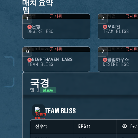
매치 요약
맵
금지됨
금지
1
2
은행
오리건
DESIRE ESC
TEAM BLISS
금지됨
금지
6
7
NIGHTHAVEN LABS
클럽하우스
TEAM BLISS
DESIRE ESC
국경
완료됨
맵
1
TEAM BLISS
선수
EPS
KD (+/