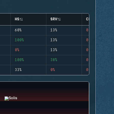
HS
SRV
CLUTCHES
60%
13%
0
100%
13%
0
0%
13%
0
100%
38%
0
33%
0%
0