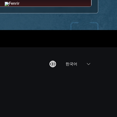
한국어
칙
집