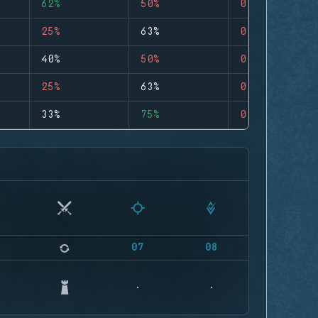
62%
50%
0
25%
63%
0
40%
50%
0
25%
63%
0
33%
75%
0
07
08