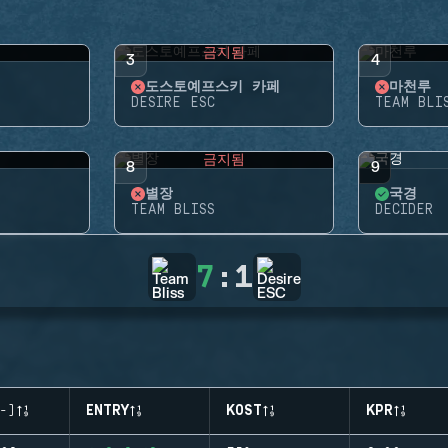
됨
금지됨
3
4
도스토예프스키 카페
마천루
DESIRE ESC
TEAM BLI
됨
금지됨
8
9
별장
국경
TEAM BLISS
DECIDER
7
:
1
-)
ENTRY
KOST
KPR