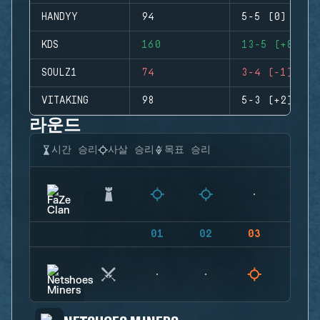
HANDYY
94
5-5 (0)
KDS
160
13-5 (+8)
SOULZ1
74
3-4 (-1)
VITAKING
98
5-3 (+2)
라운드
시간 승리
사살 승리
목표 승리
01
02
03
04