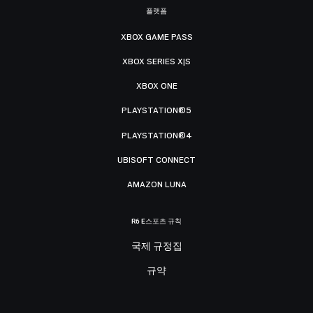
플랫폼
XBOX GAME PASS
XBOX SERIES X|S
XBOX ONE
PLAYSTATION®5
PLAYSTATION®4
UBISOFT CONNECT
AMAZON LUNA
R6 E스포츠 규칙
국제 규정집
규약