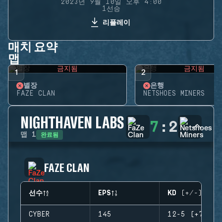
2023년 9월 10일 오후 4:00
1선승
리플레이
매치 요약
맵
금지됨
금지됨
1
2
별장
은행
FAZE CLAN
NETSHOES MINERS
NIGHTHAVEN LABS
7
:
2
완료됨
맵
1
FAZE CLAN
선수
EPS
KD (+/-)
CYBER
145
12-5 (+7)