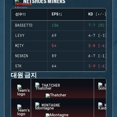
NETSHOES MINERS
선수
EPS
KD (+/-)
BASSETTO
106
7-7 (0)
LEVY
69
4-7 (-3)
MITY
54
2-8 (-6)
NESKIN
89
6-7 (-1)
STK
64
3-9 (-6)
대원 금지
THATCHER
SOLIS
MONTAGNE
KAID