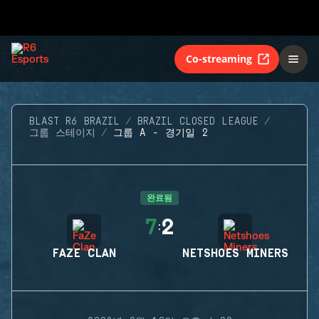
Co-streaming
BLAST R6 BRAZIL
BRAZIL CLOSED LEAGUE
그룹 스테이지
그룹 A - 경기일 2
완료됨
7
2
:
FAZE CLAN
NETSHOES MINERS