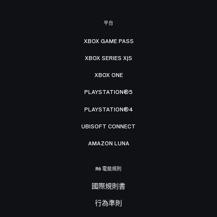
平台
XBOX GAME PASS
XBOX SERIES X|S
XBOX ONE
PLAYSTATION®5
PLAYSTATION®4
UBISOFT CONNECT
AMAZON LUNA
R6 電競規則
國際規則書
行為準則