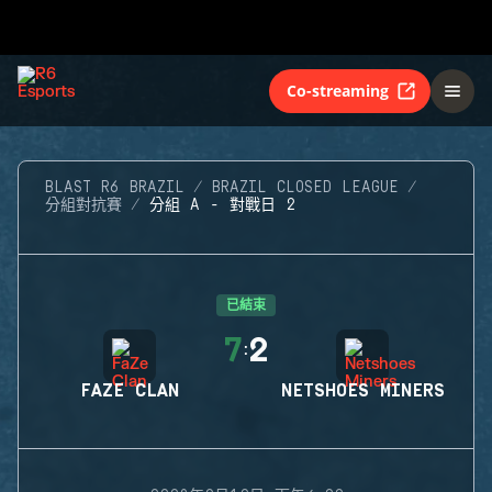
Co-streaming
BLAST R6 BRAZIL
BRAZIL CLOSED LEAGUE
分組對抗賽
分組 A - 對戰日 2
已結束
7
2
:
FAZE CLAN
NETSHOES MINERS