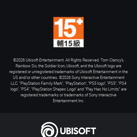
©2026 Ubisoft Entertainment. All Rights Reserved. Tom Clancy’s,
Rainbow Six, the Soldier Icon, Ubisoft, and the Ubisoft logo are
registered or unregistered trademarks of Ubisoft Entertainment in the
US and/or other countries. ©2026 Sony Interactive Entertainment
LLC. "PlayStation Family Mark", "PlayStation", "PS5 logo", "PS5", "PS4
logo", "PS4", "PlayStation Shapes Logo" and "Play Has No Limits" are
registered trademarks or trademarks of Sony Interactive
Entertainment Inc.