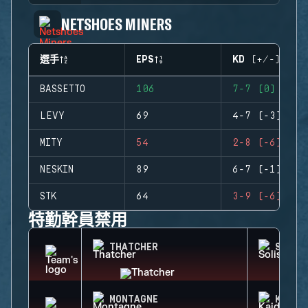
NETSHOES MINERS
選手
EPS
KD (+/-)
BASSETTO
106
7-7 (0)
LEVY
69
4-7 (-3)
MITY
54
2-8 (-6)
NESKIN
89
6-7 (-1)
STK
64
3-9 (-6)
特勤幹員禁用
THATCHER
SOLIS
MONTAGNE
KAID