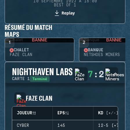
10 SEPTEMBRE 2023 À 16:00
BEST OF 1
Replay
RÉSUMÉ DU MATCH
MAPS
BANNIE
BANNIE
1
2
CHALET
BANQUE
FAZE CLAN
NETSHOES MINERS
NIGHTHAVEN LABS
7
:
2
Terminé
CARTE
1
FAZE CLAN
JOUEUR
EPS
KD (+/-)
CYBER
145
12-5 (+7)