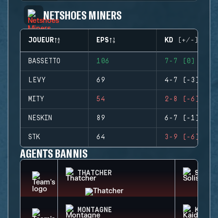
NETSHOES MINERS
JOUEUR
EPS
KD (+/-)
BASSETTO
106
7-7 (0)
LEVY
69
4-7 (-3)
MITY
54
2-8 (-6)
NESKIN
89
6-7 (-1)
STK
64
3-9 (-6)
AGENTS BANNIS
THATCHER
SOLIS
MONTAGNE
KAID