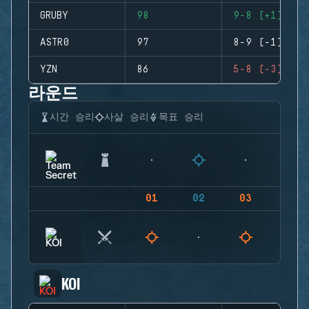
GRUBY
98
9-8 (+1)
ASTR0
97
8-9 (-1)
YZN
86
5-8 (-3)
라운드
시간 승리
사살 승리
목표 승리
01
02
03
04
KOI