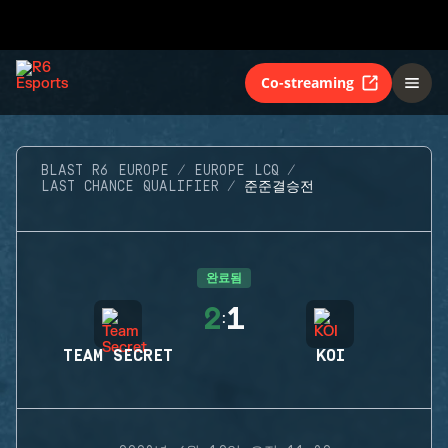
Co-streaming
BLAST R6 EUROPE
EUROPE LCQ
LAST CHANCE QUALIFIER
준준결승전
완료됨
2
1
:
TEAM SECRET
KOI