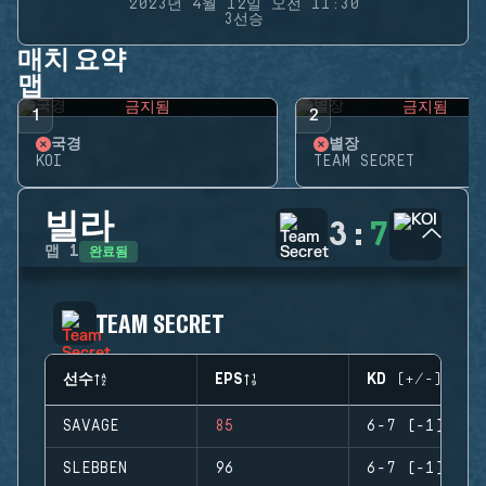
2023년 4월 12일 오전 11:30
3선승
매치 요약
맵
금지됨
금지됨
1
2
국경
별장
KOI
TEAM SECRET
빌라
3
:
7
완료됨
맵
1
TEAM SECRET
선수
EPS
KD (+/-)
SAVAGE
85
6-7 (-1)
SLEBBEN
96
6-7 (-1)