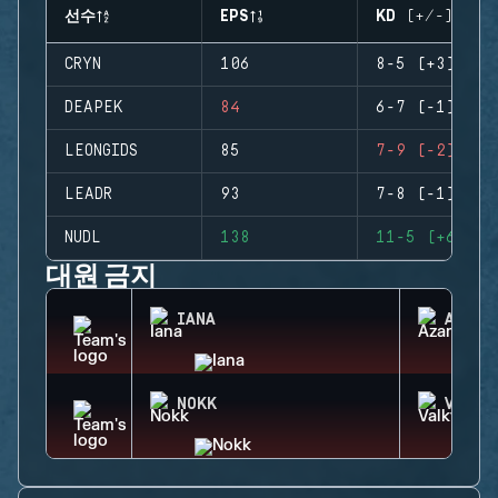
선수
EPS
KD (+/-)
CRYN
106
8-5 (+3)
DEAPEK
84
6-7 (-1)
LEONGIDS
85
7-9 (-2)
LEADR
93
7-8 (-1)
NUDL
138
11-5 (+6)
대원 금지
IANA
AZAMI
NOKK
VALKY