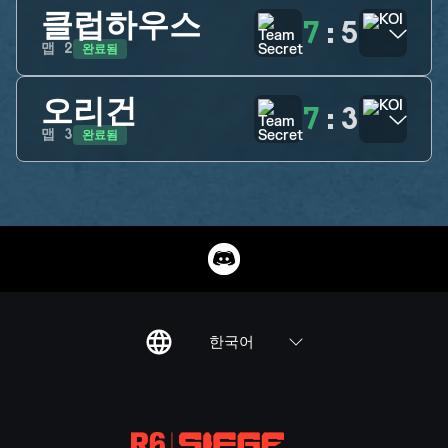
클럽하우스
7
:
5
완료됨
맵
2
오리건
7
:
3
완료됨
맵
3
한국어