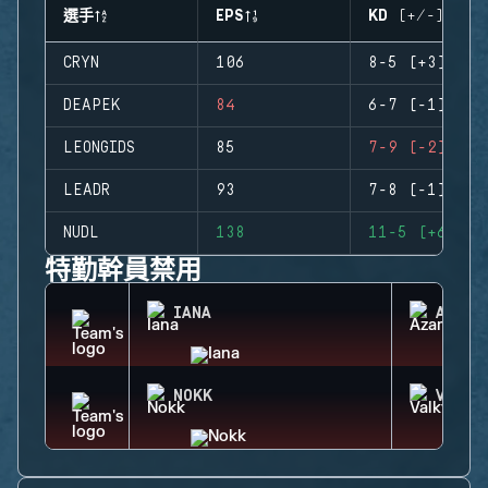
選手
EPS
KD (+/-)
CRYN
106
8-5 (+3)
DEAPEK
84
6-7 (-1)
LEONGIDS
85
7-9 (-2)
LEADR
93
7-8 (-1)
NUDL
138
11-5 (+6)
特勤幹員禁用
IANA
AZAMI
NOKK
VALKY