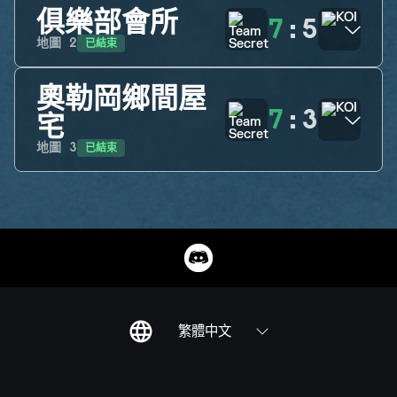
俱樂部會所
7
:
5
已結束
地圖
2
奧勒岡鄉間屋
7
:
3
宅
已結束
地圖
3
繁體中文