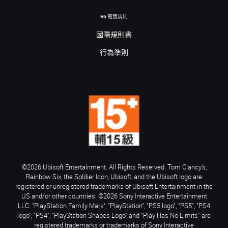
R6 電競規則
國際規則書
行為準則
©2026 Ubisoft Entertainment. All Rights Reserved. Tom Clancy’s,
Rainbow Six, the Soldier Icon, Ubisoft, and the Ubisoft logo are
registered or unregistered trademarks of Ubisoft Entertainment in the
US and/or other countries. ©2026 Sony Interactive Entertainment
LLC. "PlayStation Family Mark", "PlayStation", "PS5 logo", "PS5", "PS4
logo", "PS4", "PlayStation Shapes Logo" and "Play Has No Limits" are
registered trademarks or trademarks of Sony Interactive