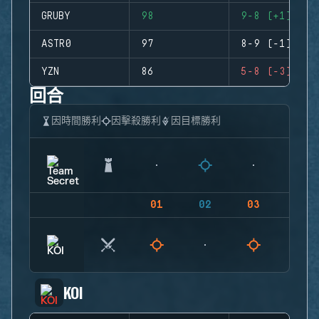
GRUBY
98
9-8 (+1)
ASTR0
97
8-9 (-1)
YZN
86
5-8 (-3)
回合
因時間勝利
因擊殺勝利
因目標勝利
01
02
03
04
KOI