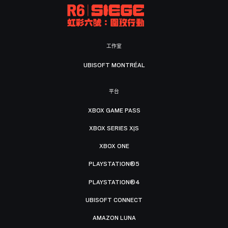
工作室
UBISOFT MONTRÉAL
平台
XBOX GAME PASS
XBOX SERIES X|S
XBOX ONE
PLAYSTATION®5
PLAYSTATION®4
UBISOFT CONNECT
AMAZON LUNA