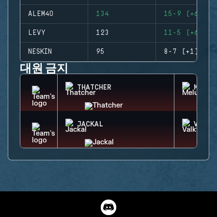
ALEM4O
134
15-9 (+6)
LEVY
123
11-5 (+6)
NESKIN
95
8-7 (+1)
대원 금지
THATCHER
MELUS
JACKAL
VALKY