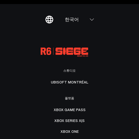
한국어
스튜디오
UBISOFT MONTRÉAL
플랫폼
XBOX GAME PASS
XBOX SERIES X|S
XBOX ONE