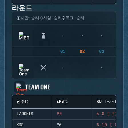
라운드
시간 승리
사살 승리
목표 승리
01
02
03
04
TEAM ONE
선수
EPS
KD (+/-)
LAGONIS
90
6-8 (-2)
KDS
95
8-10 (-2)