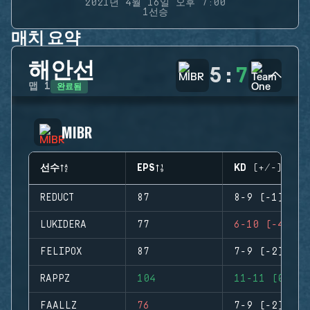
2021년 4월 16일 오후 7:00
1선승
매치 요약
해안선
5
:
7
완료됨
맵
1
MIBR
선수
EPS
KD (+/-)
REDUCT
87
8-9 (-1)
LUKIDERA
77
6-10 (-4)
FELIPOX
87
7-9 (-2)
RAPPZ
104
11-11 (0)
FAALLZ
76
7-9 (-2)