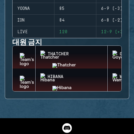
YOONA
85
6-9 (-3)
ION
84
6-8 (-2)
LIVE
120
12-9 (+3)
대원 금지
THATCHER
GOYO
HIBANA
WAMAI