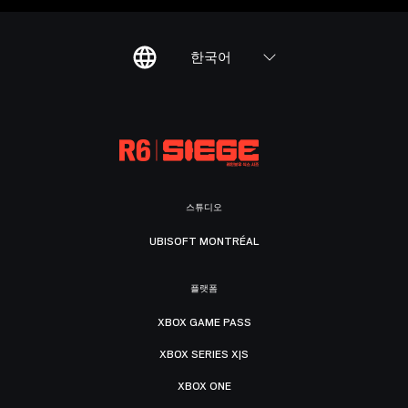
한국어
스튜디오
UBISOFT MONTRÉAL
플랫폼
XBOX GAME PASS
XBOX SERIES X|S
XBOX ONE