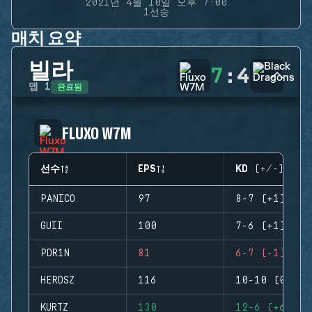
2021년 4월 10일 오후 7:00
1선승
매치 요약
빌라
7
:
4
완료됨
맵
1
FLUXO W7M
선수
EPS
KD (+/-)
PANICO
97
8-7 (+1)
GUII
100
7-6 (+1)
PDR1N
81
6-7 (-1)
HERDSZ
116
10-10 (0)
KURTZ
130
12-6 (+6)