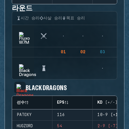
라운드
시간 승리
사살 승리
목표 승리
01
02
03
04
BLACK DRAGONS
선수
EPS
KD (+/-)
PATOXY
116
10-9 (+1)
HUGZORD
54
2-9 (-7)