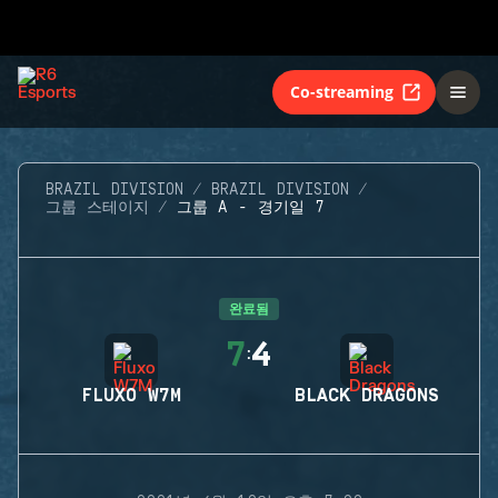
Co-streaming
BRAZIL DIVISION
BRAZIL DIVISION
그룹 스테이지
그룹 A - 경기일 7
완료됨
7
4
:
FLUXO W7M
BLACK DRAGONS