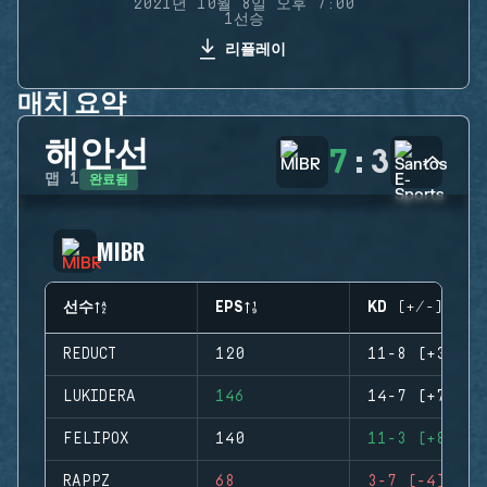
2021년 10월 8일 오후 7:00
1선승
리플레이
매치 요약
해안선
7
:
3
완료됨
맵
1
MIBR
선수
EPS
KD (+/-)
REDUCT
120
11-8 (+3)
LUKIDERA
146
14-7 (+7)
FELIPOX
140
11-3 (+8)
RAPPZ
68
3-7 (-4)