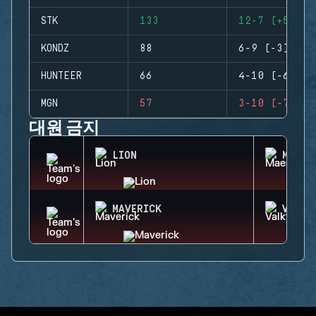
STK
133
12-7 (+5)
KONDZ
88
6-9 (-3)
HUNTEER
66
4-10 (-6)
MGN
57
3-10 (-7)
대원 금지
LION
MAEST
MAVERICK
VALKY