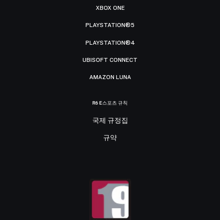
XBOX ONE
PLAYSTATION®5
PLAYSTATION®4
UBISOFT CONNECT
AMAZON LUNA
R6 E스포츠 규칙
국제 규정집
규약