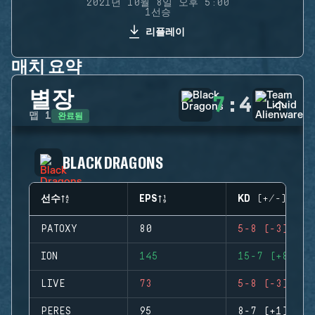
2021년 10월 8일 오후 5:00
1선승
리플레이
매치 요약
별장
7
:
4
완료됨
맵
1
BLACK DRAGONS
선수
EPS
KD (+/-)
PATOXY
80
5-8 (-3)
ION
145
15-7 (+8)
LIVE
73
5-8 (-3)
PERES
95
8-7 (+1)