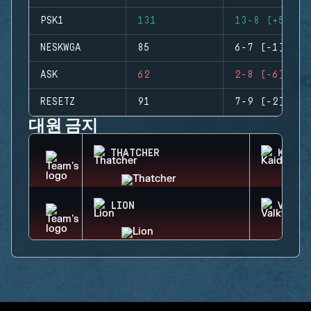
PSK1
131
13-8 (+5)
NESKWGA
85
6-7 (-1)
ASK
62
2-8 (-6)
RESETZ
91
7-9 (-2)
대원 금지
THATCHER
KAID
LION
VALKY