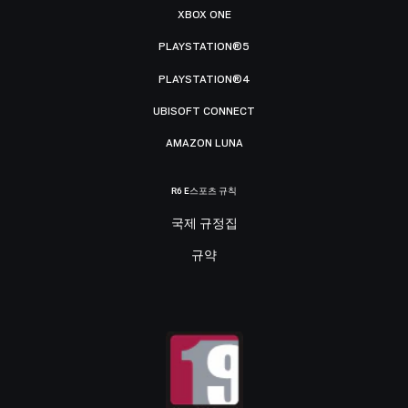
XBOX ONE
PLAYSTATION®5
PLAYSTATION®4
UBISOFT CONNECT
AMAZON LUNA
R6 E스포츠 규칙
국제 규정집
규약