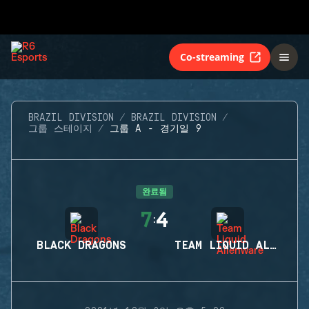
Co-streaming
BRAZIL DIVISION
BRAZIL DIVISION
그룹 스테이지
그룹 A - 경기일 9
완료됨
7
4
:
BLACK DRAGONS
TEAM LIQUID ALIENWARE