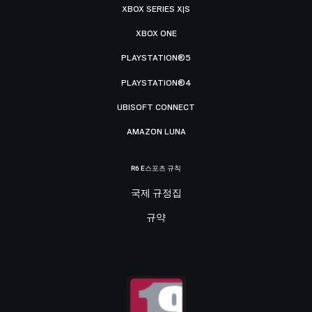
XBOX SERIES X|S
XBOX ONE
PLAYSTATION®5
PLAYSTATION®4
UBISOFT CONNECT
AMAZON LUNA
R6 E스포츠 규칙
국제 규정집
규약