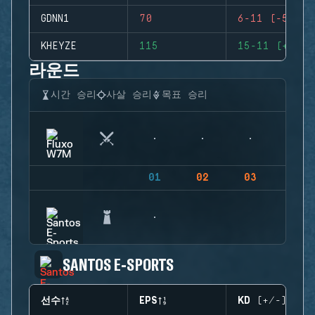
GDNN1
70
6-11 (-5)
KHEYZE
115
15-11 (+4)
라운드
시간 승리
사살 승리
목표 승리
01
02
03
04
SANTOS E-SPORTS
선수
EPS
KD (+/-)