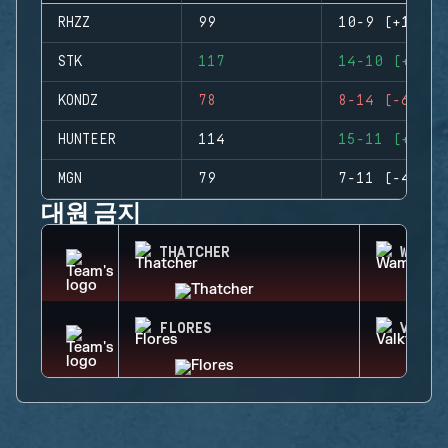
RHZZ
99
10-9 (+1)
STK
117
14-10 (+4)
KONDZ
78
8-14 (-6)
HUNTEER
114
15-11 (+4)
MGN
79
7-11 (-4)
대원 금지
THATCHER
WAMAI
FLORES
VALKY