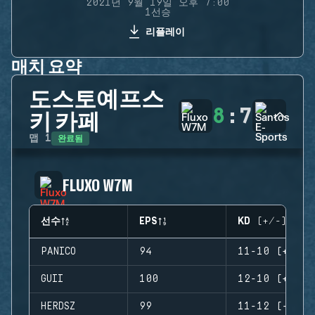
2021년 9월 19일 오후 7:00
1선승
리플레이
매치 요약
도스토예프스
8
:
7
키 카페
완료됨
맵
1
FLUXO W7M
선수
EPS
KD (+/-)
PANICO
94
11-10 (+1)
GUII
100
12-10 (+2)
HERDSZ
99
11-12 (-1)