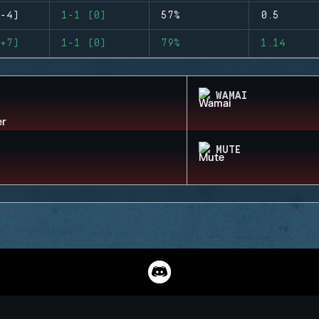
-4)
1-1 (0)
57%
0.5
+7)
1-1 (0)
79%
1.14
WAMAI
MUTE