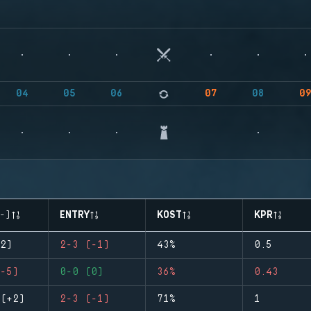
04
05
06
07
08
0
-)
ENTRY
KOST
KPR
2)
2-3 (-1)
43%
0.5
-5)
0-0 (0)
36%
0.43
(+2)
2-3 (-1)
71%
1