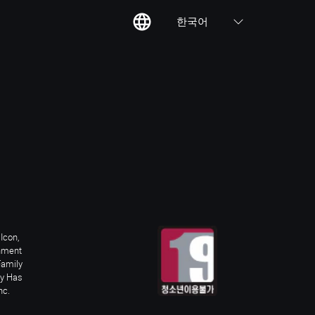
한국어
칙
집
Icon,
inment
Family
ay Has
nc.