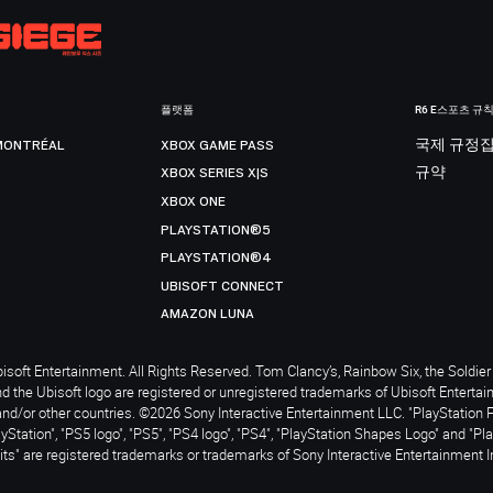
플랫폼
R6 E스포츠 규
MONTRÉAL
XBOX GAME PASS
국제 규정
XBOX SERIES X|S
규약
XBOX ONE
PLAYSTATION®5
PLAYSTATION®4
UBISOFT CONNECT
AMAZON LUNA
soft Entertainment. All Rights Reserved. Tom Clancy’s, Rainbow Six, the Soldier 
nd the Ubisoft logo are registered or unregistered trademarks of Ubisoft Enterta
and/or other countries. ©2026 Sony Interactive Entertainment LLC. "PlayStation 
ayStation", "PS5 logo", "PS5", "PS4 logo", "PS4", "PlayStation Shapes Logo" and "Pl
ts" are registered trademarks or trademarks of Sony Interactive Entertainment I