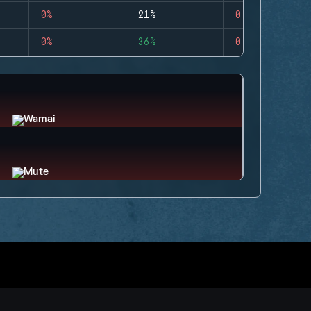
0%
21%
0
0%
36%
0