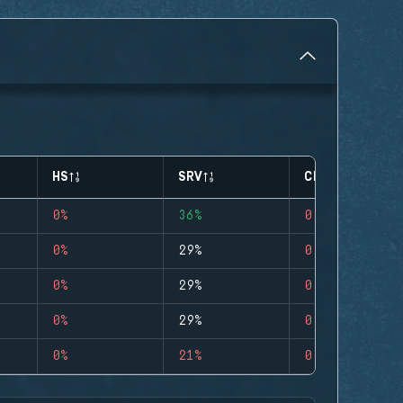
HS
SRV
CLUTCHES
0%
36%
0
0%
29%
0
0%
29%
0
0%
29%
0
0%
21%
0