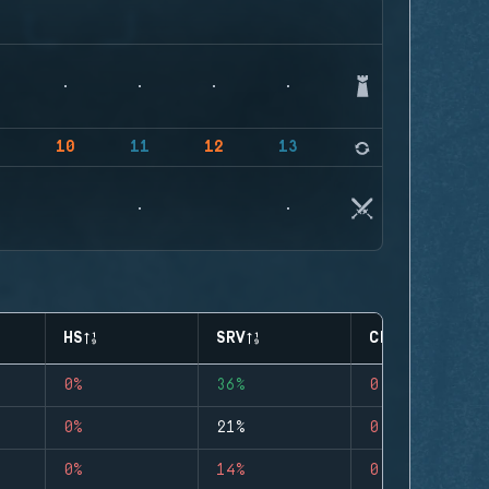
9
10
11
12
13
14
HS
SRV
CLUTCHES
0%
36%
0
0%
21%
0
0%
14%
0