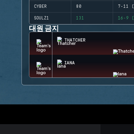
CYBER
80
7-11 (
SOULZ1
131
16-9 (
대원 금지
THATCHER
IANA