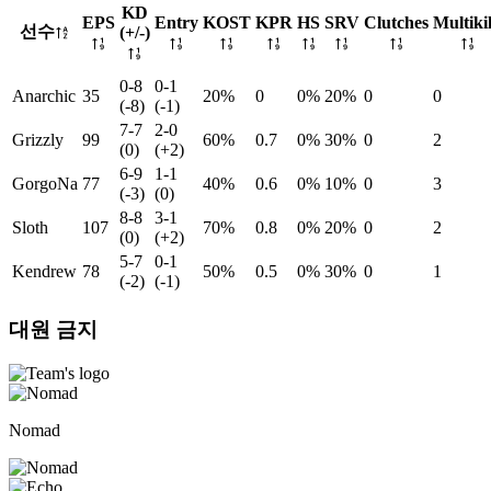
KD
EPS
Entry
KOST
KPR
HS
SRV
Clutches
Multikil
선수
(+/-)
0-8
0-1
Anarchic
35
20%
0
0%
20%
0
0
(-8)
(-1)
7-7
2-0
Grizzly
99
60%
0.7
0%
30%
0
2
(0)
(+2)
6-9
1-1
GorgoNa
77
40%
0.6
0%
10%
0
3
(-3)
(0)
8-8
3-1
Sloth
107
70%
0.8
0%
20%
0
2
(0)
(+2)
5-7
0-1
Kendrew
78
50%
0.5
0%
30%
0
1
(-2)
(-1)
대원 금지
Nomad