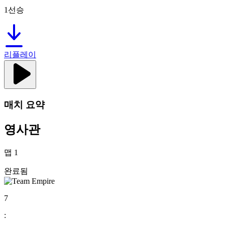
1선승
리플레이
매치 요약
영사관
맵
1
완료됨
7
: