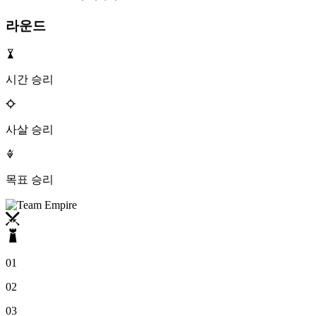
라운드
시간 승리
사살 승리
목표 승리
01
02
03