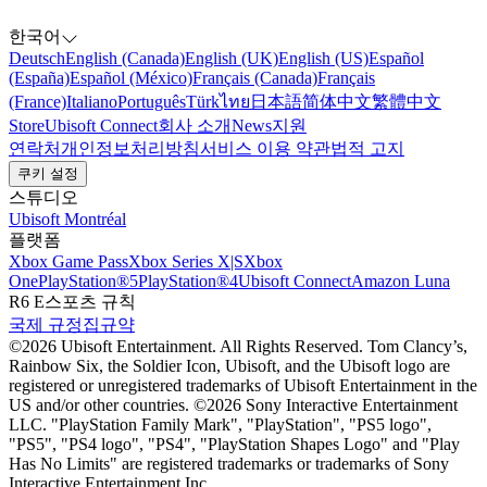
한국어
Deutsch
English (Canada)
English (UK)
English (US)
Español
(España)
Español (México)
Français (Canada)
Français
(France)
Italiano
Português
Türk
ไทย
日本語
简体中文
繁體中文
Store
Ubisoft Connect
회사 소개
News
지원
연락처
개인정보처리방침
서비스 이용 약관
법적 고지
쿠키 설정
스튜디오
Ubisoft Montréal
플랫폼
Xbox Game Pass
Xbox Series X|S
Xbox
One
PlayStation®5
PlayStation®4
Ubisoft Connect
Amazon Luna
R6 E스포츠 규칙
국제 규정집
규약
©2026 Ubisoft Entertainment. All Rights Reserved. Tom Clancy’s,
Rainbow Six, the Soldier Icon, Ubisoft, and the Ubisoft logo are
registered or unregistered trademarks of Ubisoft Entertainment in the
US and/or other countries. ©2026 Sony Interactive Entertainment
LLC. "PlayStation Family Mark", "PlayStation", "PS5 logo",
"PS5", "PS4 logo", "PS4", "PlayStation Shapes Logo" and "Play
Has No Limits" are registered trademarks or trademarks of Sony
Interactive Entertainment Inc.