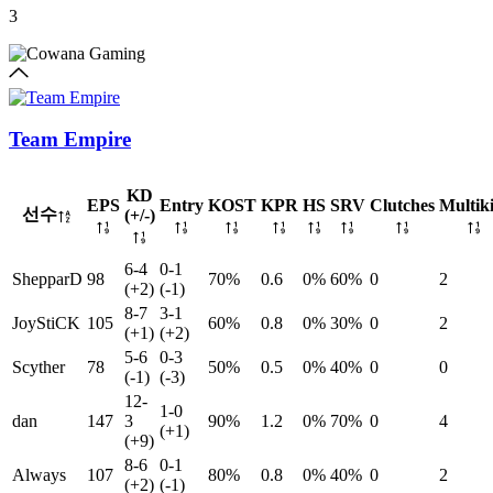
3
Team Empire
KD
EPS
Entry
KOST
KPR
HS
SRV
Clutches
Multiki
선수
(+/-)
6-4
0-1
ShepparD
98
70%
0.6
0%
60%
0
2
(+2)
(-1)
8-7
3-1
JoyStiCK
105
60%
0.8
0%
30%
0
2
(+1)
(+2)
5-6
0-3
Scyther
78
50%
0.5
0%
40%
0
0
(-1)
(-3)
12-
1-0
dan
147
3
90%
1.2
0%
70%
0
4
(+1)
(+9)
8-6
0-1
Always
107
80%
0.8
0%
40%
0
2
(+2)
(-1)