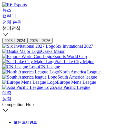
뉴스
캘린더
전체 순위
챔피언십
2023
2024
2025
2026
Six Invitational 2027
Osaka Major
Esports World Cup
Salt Lake City Major
CN League
North America League
South America league
Europe Mena League
Asia Pacific League
예측
상점
Competition Hub
모든 토너먼트