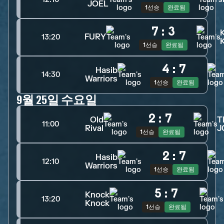
JOEL
1선승
완료됨
7
:
3
FURY
13:20
1선승
완료됨
4
:
7
Hasib
14:30
Warriors
1선승
완료됨
9월 25일 수요일
2
:
7
Old
T
11:00
Rival
J
1선승
완료됨
2
:
7
Hasib
12:10
Warriors
1선승
완료됨
5
:
7
Knock
13:20
Knock
1선승
완료됨