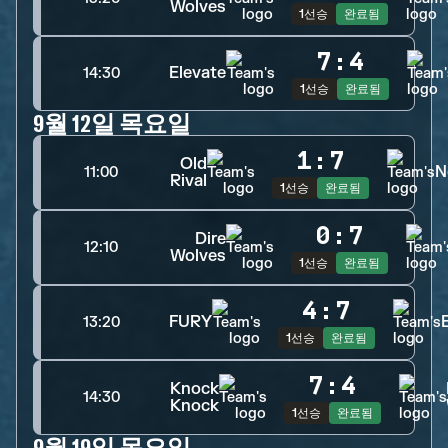
Wolves
1선승
완료됨
7
:
4
Elevate
14:30
1선승
완료됨
9월 12일 목요일
1
:
7
Old
N
11:00
Rival
1선승
완료됨
0
:
7
Dire
12:10
Wolves
1선승
완료됨
4
:
7
FURY
13:20
1선승
완료됨
7
:
4
Knock
14:30
Knock
1선승
완료됨
9월 19일 목요일