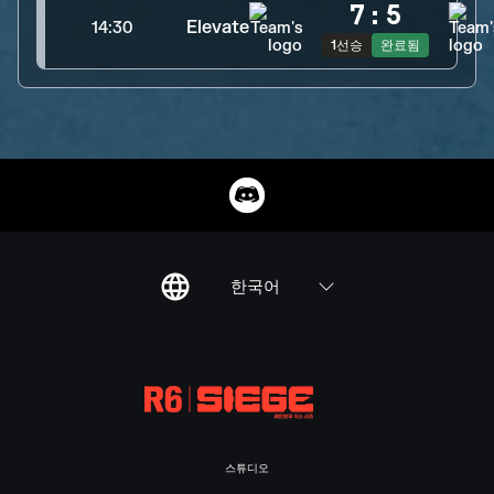
7
:
5
Elevate
14:30
1선승
완료됨
한국어
스튜디오