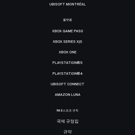
UBISOFT MONTRÉAL
플랫폼
XBOX GAME PASS
XBOX SERIES X|S
XBOX ONE
PLAYSTATION®5
PLAYSTATION®4
UBISOFT CONNECT
AMAZON LUNA
R6 E스포츠 규칙
국제 규정집
규약