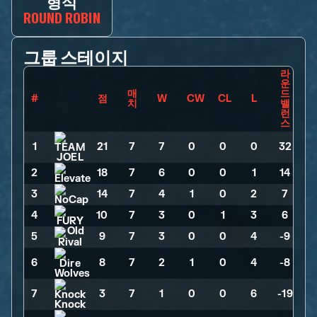
형식
ROUND ROBIN
그룹 스테이지
라
운
매
드
#
점
W
CW
CL
L
치
밸
런
스
1
21
>
7
>
7
>
0
>
0
>
0
>
32
2
18
>
7
>
6
>
0
>
0
>
1
>
14
3
14
>
7
>
4
>
1
>
0
>
2
>
7
4
10
>
7
>
3
>
0
>
1
>
3
>
6
5
9
>
7
>
3
>
0
>
0
>
4
>
-9
6
8
>
7
>
2
>
1
>
0
>
4
>
-8
7
3
>
7
>
1
>
0
>
0
>
6
>
-19