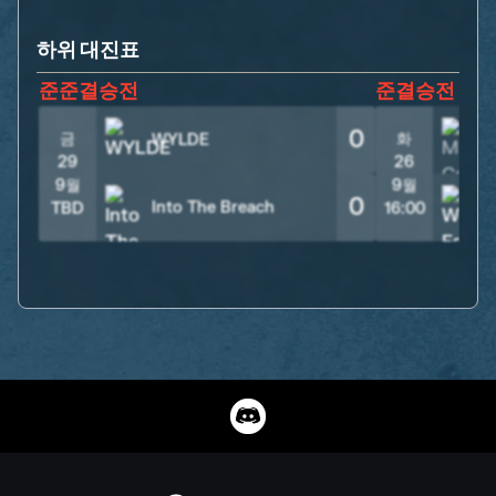
하위 대진표
준준결승전
준결승전
0
금
화
WYLDE
29
26
9월
9월
0
Into The Breach
TBD
16:00