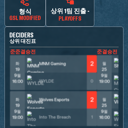
상위 1팀 진출 -
형식
GSL MODIFIED
PLAYOFFS
DECIDERS
상위 대진표
준준결승전
준결승전
2
화
월
MNM Gaming
S
19
25
9월
9월
WYLDE
0
16:00
19:00
2
화
월
Wolves Esports
V
19
25
9월
9월
Into The Breach
1
19:00
16:00