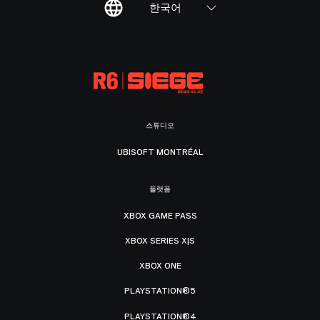
한국어
스튜디오
UBISOFT MONTRÉAL
플랫폼
XBOX GAME PASS
XBOX SERIES X|S
XBOX ONE
PLAYSTATION®5
PLAYSTATION®4