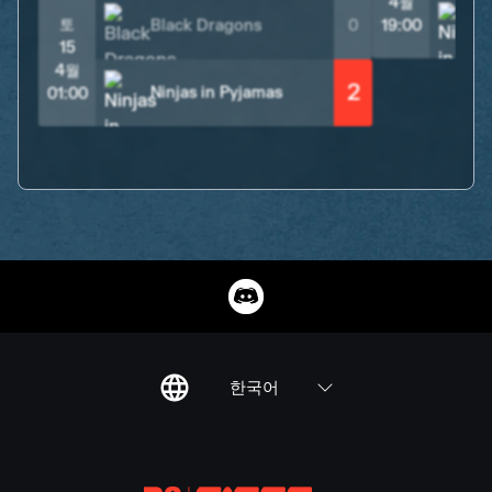
4월
토
Black Dragons
0
19:00
15
4월
2
Ninjas in Pyjamas
01:00
한국어