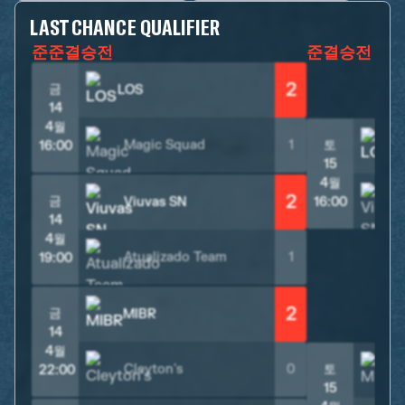
LAST CHANCE QUALIFIER
준준결승전
준결승전
2
금
LOS
14
4월
Magic Squad
1
토
L
16:00
15
4월
2
금
Viuvas SN
16:00
14
4월
Atualizado Team
1
19:00
2
금
MIBR
14
4월
Cleyton's
0
토
22:00
15