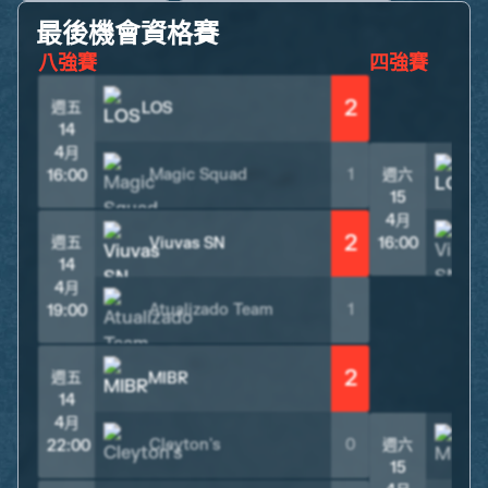
最後機會資格賽
八強賽
四強賽
2
週五
LOS
14
4月
Magic Squad
1
週六
L
16:00
15
4月
2
週五
Viuvas SN
16:00
14
4月
Atualizado Team
1
19:00
2
週五
MIBR
14
4月
Cleyton's
0
週六
22:00
15