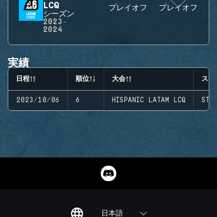
LCQ
プレイオフ
プレイオフ
シーズン
2023-
2024
実績
日程
順位
大会
ステ
2023/10/06
6
HISPANIC LATAM LCQ
STA
日本語