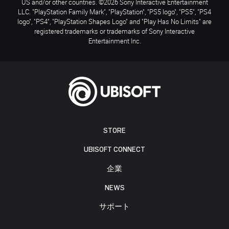
US and/or other countries. ©2026 Sony Interactive Entertainment
LLC. "PlayStation Family Mark", "PlayStation", "PS5 logo", "PS5", "PS4
logo", "PS4", "PlayStation Shapes Logo" and "Play Has No Limits" are
registered trademarks or trademarks of Sony Interactive
Entertainment Inc.
STORE
UBISOFT CONNECT
企業
NEWS
サポート