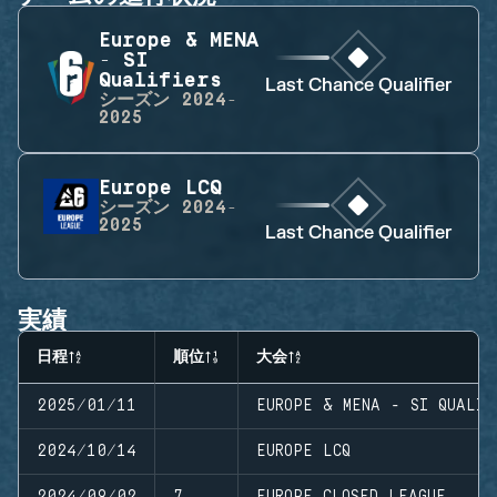
Europe & MENA
- SI
Qualifiers
Last Chance Qualifier
シーズン
2024-
2025
Europe LCQ
シーズン
2024-
2025
Last Chance Qualifier
実績
日程
順位
大会
2025/01/11
EUROPE & MENA - SI QUALIF
2024/10/14
EUROPE LCQ
2024/09/02
7
EUROPE CLOSED LEAGUE