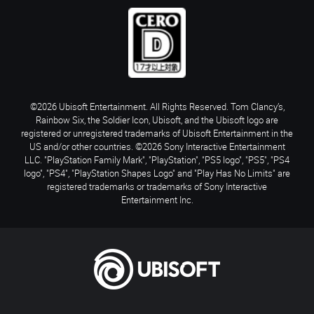
©2026 Ubisoft Entertainment. All Rights Reserved. Tom Clancy’s,
Rainbow Six, the Soldier Icon, Ubisoft, and the Ubisoft logo are
registered or unregistered trademarks of Ubisoft Entertainment in the
US and/or other countries. ©2026 Sony Interactive Entertainment
LLC. "PlayStation Family Mark", "PlayStation", "PS5 logo", "PS5", "PS4
logo", "PS4", "PlayStation Shapes Logo" and "Play Has No Limits" are
registered trademarks or trademarks of Sony Interactive
Entertainment Inc.