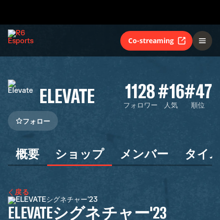
Co-streaming
1128
#16
#47
ELEVATE
フォロワー
人気
順位
フォロー
概要
ショップ
メンバー
タイ
戻る
ELEVATEシグネチャー'23