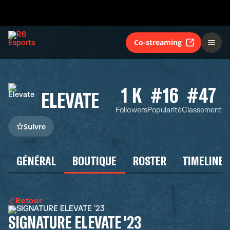
Co-streaming
1 K
#16
#47
ELEVATE
Followers
Popularité
Classement
Suivre
GÉNÉRAL
BOUTIQUE
ROSTER
TIMELINE
Retour
SIGNATURE ELEVATE '23